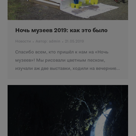
Ночь музеев 2019: как это было
Новости
Автор:
admin
21.05.2019
Спасибо всем, кто пришёл к нам на «Ночь
музеев»! Мы рисовали цветным песком,
изучали аж две выставки, ходили на вечерние…