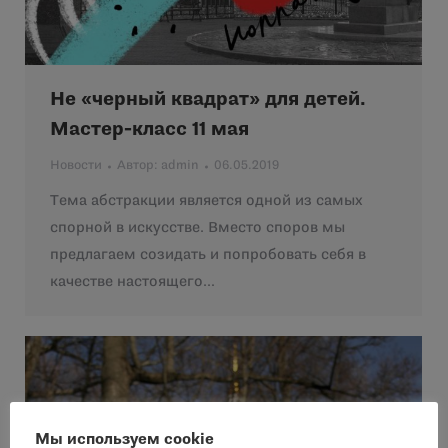
Не «черный квадрат» для детей.
Мастер-класс 11 мая
Новости
Автор:
admin
06.05.2019
Тема абстракции является одной из самых
спорной в искусстве. Вместо споров мы
предлагаем созидать и попробовать себя в
качестве настоящего…
Мы используем cookie