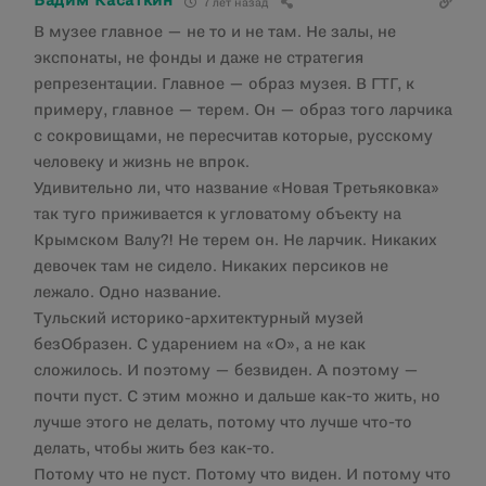
Вадим Касаткин
7 лет назад
В музее главное — не то и не там. Не залы, не
экспонаты, не фонды и даже не стратегия
репрезентации. Главное — образ музея. В ГТГ, к
примеру, главное — терем. Он — образ того ларчика
с сокровищами, не пересчитав которые, русскому
человеку и жизнь не впрок.
Удивительно ли, что название «Новая Третьяковка»
так туго приживается к угловатому объекту на
Крымском Валу?! Не терем он. Не ларчик. Никаких
девочек там не сидело. Никаких персиков не
лежало. Одно название.
Тульский историко-архитектурный музей
безОбразен. С ударением на «О», а не как
сложилось. И поэтому — безвиден. А поэтому —
почти пуст. С этим можно и дальше как-то жить, но
лучше этого не делать, потому что лучше что-то
делать, чтобы жить без как-то.
Потому что не пуст. Потому что виден. И потому что