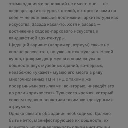
этими зданиями оснований не имеет: они — не
шедевры архитектурных стилей, которые и сами по
себе — не есть высшие достижения архитектуры как
искусства. Засада какая-то. Хотя и засада —
достижение садово-паркового искусства и
ландшафтной архитектуры.
Щадящий вариант (например, атриум) также не
вполне релевантен, но уже контекстуально. Некий
купол, прикрыв двор музея и «намекнув» на
общность двух музейных зданий, во-первых,
неизбежно «укажет» музею его место в ряду
многочисленных ТЦ и ТРЦ с такими же
прозрачными затылками; во-вторых, низведёт его
до роли «прихвостня» Тульского кремля, который
совсем недавно оснастили таким же «дежурным»
атриумом.
Однако связать оба здания необходимо. Должно
быть нечто, манифестирующее их общность, их
единство, их принадлежность одной институции.