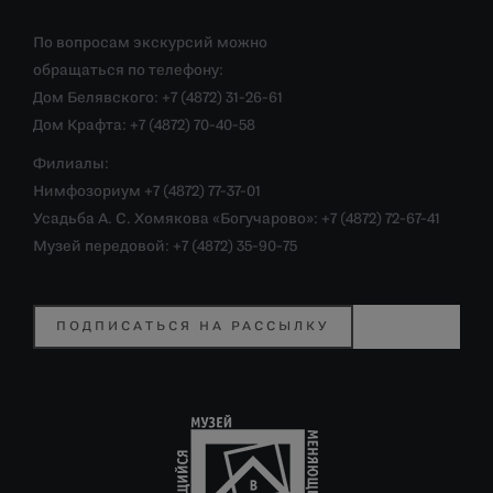
По вопросам экскурсий можно
обращаться по телефону:
Дом Белявского: +7 (4872) 31-26-61
Дом Крафта: +7 (4872) 70-40-58
Филиалы:
Нимфозориум +7 (4872) 77-37-01
Усадьба А. С. Хомякова «Богучарово»: +7 (4872) 72-67-41
Музей передовой: +7 (4872) 35-90-75
ПОДПИСАТЬСЯ НА РАССЫЛКУ