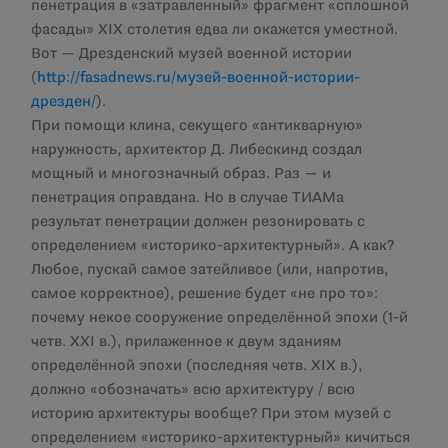
пенетрация в «затравленный» фрагмент «сплошной
фасады» XIX столетия едва ли окажется уместной.
Вот — Дрезденский музей военной истории
(
http://fasadnews.ru/музей-военной-истории-
дрезден/
).
При помощи клина, секущего «антикварную»
наружность, архитектор Д. Либескинд создал
мощный и многозначный образ. Раз — и
пенетрация оправдана. Но в случае ТИАМа
результат пенетрации должен резонировать с
определением «историко-архитектурный». А как?
Любое, пускай самое затейливое (или, напротив,
самое корректное), решение будет «не про то»:
почему некое сооружение определённой эпохи (1-й
четв. XXI в.), прилаженное к двум зданиям
определённой эпохи (последняя четв. XIX в.),
должно «обозначать» всю архитектуру / всю
историю архитектуры вообще? При этом музей с
определением «историко-архитектурный» кичиться