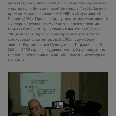
архитектурной школы МАРШ. В качестве художника
участвовал в Венецианской Биеннале (1995). Лауреат
премии «Золотое сечение» (1999) и «Хрустальный
Дедал» (2015). Профессор, руководитель Мастерской
Экспериментального Учебного Проектирования
МАРХИ (1989 – 2013). В течение десяти лет (1996 –
2006) являлся первым вице-президентом Союза
московских архитекторов. В 2002 году избран
членом Европейского Культурного Парламента. В
2004 – 2006 годах – художественный руководитель
Российского павильона на Биеннале архитектуры в
Венеции.