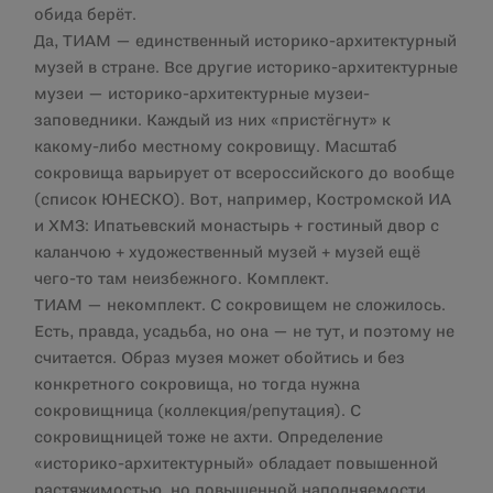
обида берёт.
Да, ТИАМ — единственный историко-архитектурный
музей в стране. Все другие историко-архитектурные
музеи — историко-архитектурные музеи-
заповедники. Каждый из них «пристёгнут» к
какому-либо местному сокровищу. Масштаб
сокровища варьирует от всероссийского до вообще
(список ЮНЕСКО). Вот, например, Костромской ИА
и ХМЗ: Ипатьевский монастырь + гостиный двор с
каланчою + художественный музей + музей ещё
чего-то там неизбежного. Комплект.
ТИАМ — некомплект. С сокровищем не сложилось.
Есть, правда, усадьба, но она — не тут, и поэтому не
считается. Образ музея может обойтись и без
конкретного сокровища, но тогда нужна
сокровищница (коллекция/репутация). С
сокровищницей тоже не ахти. Определение
«историко-архитектурный» обладает повышенной
растяжимостью, но повышенной наполняемости