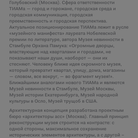
Голубовский (Москва). Сфера ответственности
ТИАМа — город и горожане, городская среда и
городская коммуникация, городская
преемственность и городская перспектива.
Актуальное позиционирование ТИАМа лежит в русле
«музейного манифеста» лауреата Нобелевской
премии по литературе, автора Музея невинности в
Стамбуле Орхана Памука: «Огромные дворцы,
властвующие над кварталами и городами, не
показывают наши души, наоборот — они их
стесняют. Человеку ближе идея скромного музея,
который превратит квартал, улицу, дома, магазины
— словом, все вокруг, — во фрагмент музея!».
Ближайшими аналогами нового ТИАМа и являются
Музей невинности в Стамбуле, Музей Москвы,
Музей истории Екатеринбурга, Музей народной
культуры в Осло, Музей трущоб в США.
Архитектурная концепция разработана проектным
бюро «архитекторы асс» (Москва). Главный принцип
реконструкции музея строится на контрасте: с
одной стороны, максимальное сохранение
исторических элементов архитектуры, а с другой –