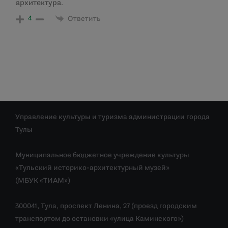
архитектура.
4
Ответить
Управление культуры и туризма администрации города
Тулы
Муниципальное бюджетное учреждение культуры
«Тульский историко-архитектурный музей»
(МБУК «ТИАМ»)
300041, Тула, проспект Ленина, 27 (проезд городским
транспортом до остановки «улица Каминского»)