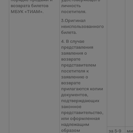
порядке продажи и
удостоверяющего
возврата билетов
личность
МБУК «ТИАМ».
посетителя.
3.Оригинал
неиспользованного
билета.
4. В случае
представления
заявления о
возврате
представителем
посетителя к
заявлению о
возврате
прилагаются копии
документов,
подтверждающих
законное
представительство,
или оформленная
надлежащим
образом
за 5-9
ми