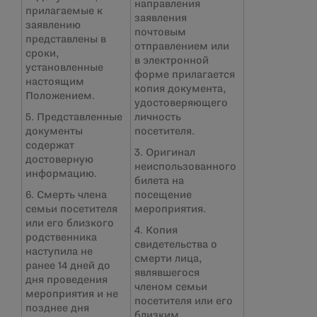
направления
прилагаемые к
заявления
заявлению
почтовым
представлены в
отправлением или
сроки,
в электронной
установленные
форме прилагается
настоящим
копия документа,
Положением.
удостоверяющего
5. Представленные
личность
документы
посетителя.
содержат
3. Оригинал
достоверную
неиспользованного
информацию.
билета на
6. Смерть члена
посещение
семьи посетителя
мероприятия.
или его близкого
4. Копия
родственника
свидетельства о
наступила не
смерти лица,
ранее 14 дней до
являвшегося
дня проведения
членом семьи
мероприятия и не
посетителя или его
позднее дня
близким