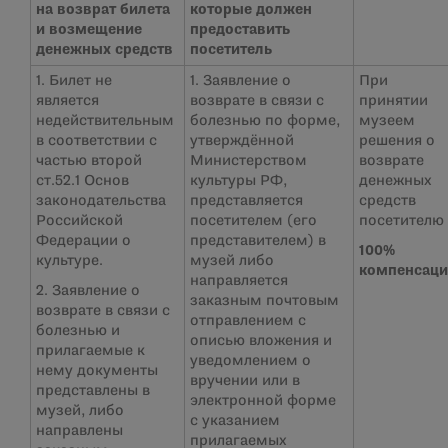
на возврат билета
которые должен
и возмещение
предоставить
денежных средств
посетитель
1. Билет не
1. Заявление о
При
является
возврате в связи с
принятии
недействительным
болезнью по форме,
музеем
в соответствии с
утверждённой
решения о
частью второй
Министерством
возврате
ст.52.1 Основ
культуры РФ,
денежных
законодательства
представляется
средств
Российской
посетителем (его
посетителю 
Федерации о
представителем) в
100%
культуре.
музей либо
компенсац
направляется
2. Заявление о
заказным почтовым
возврате в связи с
отправлением с
болезнью и
описью вложения и
прилагаемые к
уведомлением о
нему документы
вручении или в
представлены в
электронной форме
музей, либо
с указанием
направлены
прилагаемых