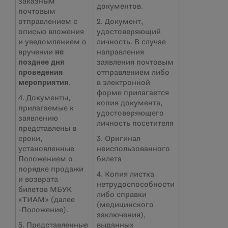
заказным
документов.
почтовым
отправлением с
2. Документ,
описью вложения
удостоверяющий
и уведомлением о
личность. В случае
вручении
не
направления
позднее дня
заявления почтовым
проведения
отправлением либо
мероприятия
.
в электронной
форме прилагается
4. Документы,
копия документа,
прилагаемые к
удостоверяющего
заявлению
личность посетителя
представлены в
сроки,
3. Оригинал
установленные
неиспользованного
Положением о
билета
порядке продажи
4. Копия листка
и возврата
нетрудоспособности
билетов МБУК
либо справки
«ТИАМ» (далее
(медицинского
-Положение).
заключения),
5. Представленные
выданных