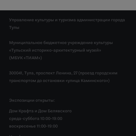
Управление культуры и туризма администрации города
Тулы
Муниципальное бюджетное учреждение культуры
«Тульский историко-архитектурный музей»
(МБУК «ТИАМ»)
300041, Тула, проспект Ленина, 27 (проезд городским
транспортом до остановки «улица Каминского»)
Экспозиции открыты:
Дом Крафта и Дом Белявского
среда-суббота 10:00-19:00
воскресенье 11:00-19:00