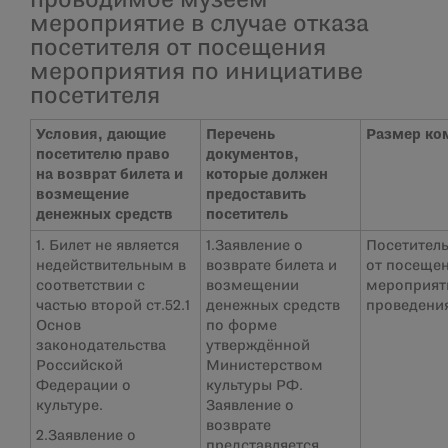
проводимое музеем
мероприятие в случае отказа
посетителя от посещения
мероприятия по инициативе
посетителя
Условия, дающие
Перечень
Размер ко
посетителю право
документов,
на возврат билета и
которые должен
возмещение
предоставить
денежных средств
посетитель
1. Билет не является
1.Заявление о
Посетитель
недействительным в
возврате билета и
от посеще
соответствии с
возмещении
мероприяти
частью второй ст.52.1
денежных средств
проведения
Основ
по форме
законодательства
утверждённой
Российской
Министерством
Федерации о
культуры РФ.
культуре.
Заявление о
возврате
2.Заявление о
представляется