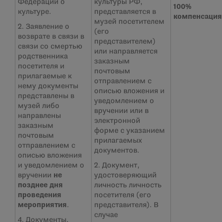
Федерации о
культуры РФ,
100%
культуре.
представляется в
компенсация
музей посетителем
2. Заявление о
(его
возврате в связи в
представителем)
связи со смертью
или направляется
родственника
заказным
посетителя и
почтовым
прилагаемые к
отправлением с
нему документы
описью вложения и
представлены в
уведомлением о
музей либо
вручении или в
направлены
электронной
заказным
форме с указанием
почтовым
прилагаемых
отправлением с
документов.
описью вложения
и уведомлением о
2. Документ,
вручении
не
удостоверяющий
позднее дня
личность личность
проведения
посетителя (его
мероприятия
.
представителя). В
случае
4. Документы,