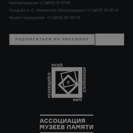
Нимфозориум +7 (4872) 77-37-01
Усадьба А. С. Хомякова «Богучарово»: +7 (4872) 72-67-41
Музей передовой: +7 (4872) 35-90-75
ПОДПИСАТЬСЯ НА РАССЫЛКУ