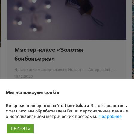
Мастер-класс «Золотая
бонбоньерка»
Новогодние мастер-классы
,
Новости
Автор:
admin
16.12.2020
В XIX веке ёлку наряжали в канун Рождества в
Мы используем cookie
абсолютной тайне от детей. В тот же вечер
украшенное фруктами, пряничками…
Во время посещения сайта
tiam-tula.ru
Вы соглашаетесь
с тем, что мы обрабатываем Ваши персональные данные
с использованием метрических программ.
Подробнее
ПРИНЯТЬ