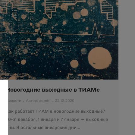
Новогодние выходные в ТИАМе
Новости
Автор:
admin
22.12.2020
Как работает ТИАМ в новогодние выходные?
30-31 декабря, 1 января и 7 января — выходные
дни. В остальные январские дни…