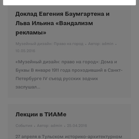
Доклад Евгения Баумгартена и
Льва Ильина «Вандализм
рекламы»
Музейный дизайн: Право на город
Автор:
admin
10.05.2016
«Музейный дизайн: право на город»: Дома и
Буквы В январе 1911 года проходивший в Санкт-
Петербурге IV съезд русских зодчих
заслушал…
Лекции в ТИАМе
События
Автор:
admin
25.04.2016
27 апреля в Тульском историко-архитектурном