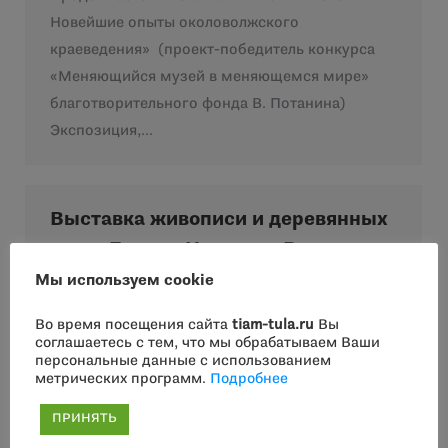
Новейшие опыты околоволжского
краеведения» (проект-победитель конкурса
«Меняющийся музей в меняющемся мире»
благотворительного фонда В. Потанина)
Экспозиция,…
Выставка живописи и деревянных
кукол Бориса Иванова «Все как у
людей»
Мы используем cookie
Новости
Автор:
admin
16.06.2016
Во время посещения сайта
tiam-tula.ru
Вы
соглашаетесь с тем, что мы обрабатываем Ваши
Продлена до 15 июня выставка живописи и
персональные данные с использованием
деревянных кукол Бориса Иванова «Все как у
метрических программ.
Подробнее
людей». Несмотря на свою угловатость и…
ПРИНЯТЬ