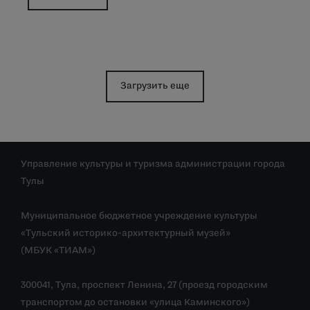
Загрузить еще
Управление культуры и туризма администрации города
Тулы
Муниципальное бюджетное учреждение культуры
«Тульский историко-архитектурный музей»
(МБУК «ТИАМ»)
300041, Тула, проспект Ленина, 27 (проезд городским
транспортом до остановки «улица Каминского»)