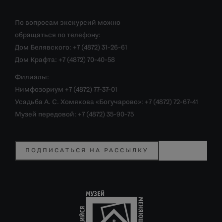
По вопросам экскурсий можно
обращаться по телефону:
Дом Белявского: +7 (4872) 31-26-61
Дом Крафта: +7 (4872) 70-40-58
Филиалы:
Нимфозориум +7 (4872) 77-37-01
Усадьба А. С. Хомякова «Богучарово»: +7 (4872) 72-67-41
Музей передовой: +7 (4872) 35-90-75
ПОДПИСАТЬСЯ НА РАССЫЛКУ