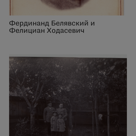
Фердинанд Белявский и
Фелициан Ходасевич