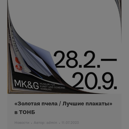
«Золотая пчела / Лучшие плакаты»
в ТОНБ
Новости
Автор:
admin
11.07.2023