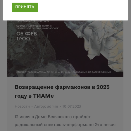
ПРИНЯТЬ
Возвращение фармаконов в 2023
году в ТИАМе
Новости
Автор:
admin
10.07.2023
12 июля в Доме Белявского пройдёт
радикальный спектакль-перформанс Это некая