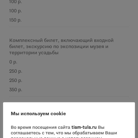
100 р.
100 р.
150 р.
Комплексный билет, включающий входной
билет, экскурсию по экспозиции музея и
территории усадьбы
0 р.
250 р.
250 р.
350 р.
Мастер – классы в составе сборной группы (от 6
Мы используем cookie
до 20 чел.)*
200 р.
Во время посещения сайта
tiam-tula.ru
Вы
соглашаетесь с тем, что мы обрабатываем Ваши
200 р.