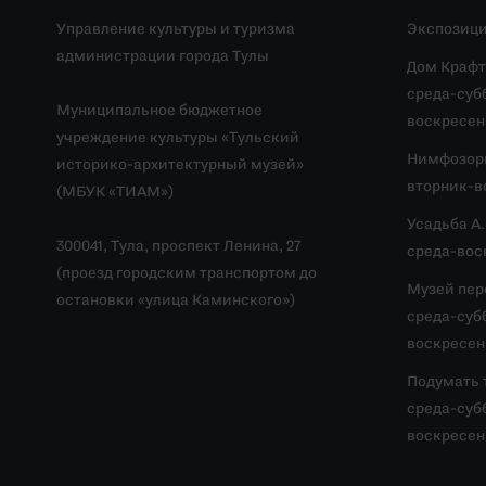
Управление культуры и туризма
Экспозици
администрации города Тулы
Дом Крафт
среда-субб
Муниципальное бюджетное
воскресень
учреждение культуры «Тульский
Нимфозор
историко-архитектурный музей»
вторник-во
(МБУК «ТИАМ»)
Усадьба А
300041, Тула, проспект Ленина, 27
среда-воск
(проезд городским транспортом до
Музей пер
остановки «улица Каминского»)
среда-субб
воскресень
Подумать 
среда-субб
воскресень