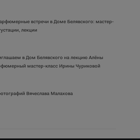
парфюмерные встречи в Доме Белявского: мастер-
густации, лекции
иглашаем в Дом Белявского на лекцию Алёны
арфюмерный мастер-класс Ирины Чуриковой
фотографий Вячеслава Малахова