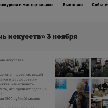
кскурсии и мастер-классы
Выставки
Событи
ь искусств» 3 ноября
чь искусств»!
 ценителя древних вещей
ается в фарфоровых и
ажет, как отличить
ить, что предмет сделан в
I?
тие (500 рублей) можно