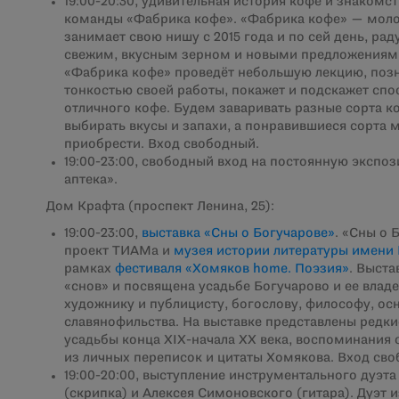
19:00-20:30, удивительная история кофе и знакомст
команды «Фабрика кофе». «Фабрика кофе» — мол
занимает свою нишу с 2015 года и по сей день, рад
свежим, вкусным зерном и новыми предложениями
«Фабрика кофе» проведёт небольшую лекцию, позн
тонкостью своей работы, покажет и подскажет сп
отличного кофе. Будем заваривать разные сорта ко
выбирать вкусы и запахи, а понравившиеся сорта 
приобрести. Вход свободный.
19:00-23:00, свободный вход на постоянную экспо
аптека».
Дом Крафта (проспект Ленина, 25):
19:00-23:00,
выставка «Сны о Богучарове»
. «Сны о
проект ТИАМа и
музея истории литературы имени В
рамках
фестиваля «Хомяков home. Поэзия»
. Выста
«снов» и посвящена усадьбе Богучарово и ее владе
художнику и публицисту, богослову, философу, о
славянофильства. На выставке представлены редк
усадьбы конца XIX-начала XX века, воспоминания
из личных переписок и цитаты Хомякова. Вход сво
19:00-20:00, выступление инструментального дуэта
(скрипка) и Алексея Симоновского (гитара). Дуэт 