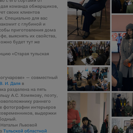
во с его сортами от
одая команда обжарщиков,
ует своих клиентов
. Специально для вас
акомит с глубиной и
особы приготовления дома
фе, выяснять их свойства,
можно будет тут же
зицию «Старая тульская
 Богучарове» — совместный
. И. Даля
в
вка разделена на пять
льцу А.С. Хомякову, поэту,
сновоположнику раннего
ие фотографии интерьеров
 современников, выдержки
бодный.
 Натальи Львовой
из
Тульской областной