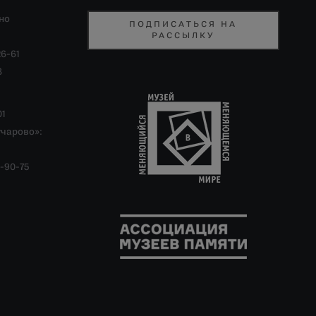
но
ПОДПИСАТЬСЯ НА
РАССЫЛКУ
26-61
8
01
учарово»:
-90-75