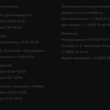
и открыты:
По вопросам экскурсий мож
обращаться по телефону:
а и Дом Белявского
Дом Белявского: +7 (4872) 31-
ота 10:00-19:00
Дом Крафта: +7 (4872) 70-40-5
е 11:00-19:00
Филиалы:
иум:
Нимфозориум +7 (4872) 77-37-
скресенье, 10:00-20:00
Усадьба А. С. Хомякова «Бог
.С. Хомякова «Богучарово»:
+7 (4872) 72-67-41
ресенье, 10:00-17:00
Музей передовой: +7 (4872) 35
едовой:
ота 10:00–19:00
е 11:00–19:00
только. Книжный в ТИАМе:
ота: 10:00-19:00;
е: 11:00-19:00