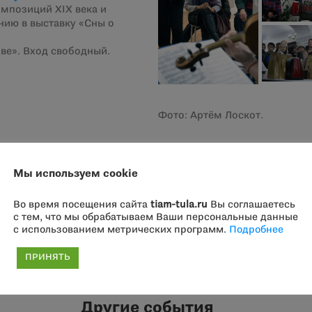
мпозиций XIX века и
нию в выставку «Сны о
ове». Вход свободный.
Фото: Артём Лоскот.
Мы используем cookie
Во время посещения сайта
tiam-tula.ru
Вы соглашаетесь
Лекция-дегустация
с тем, что мы обрабатываем Ваши персональные данные
Следующая
с использованием метрических программ.
Подробнее
запись:
ПРИНЯТЬ
Другие события