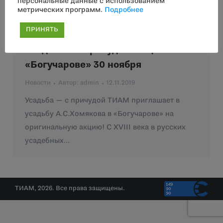
персональные данные с использованием
метрических программ.
Подробнее
ПРИНЯТЬ
Усадьба – с причудой. Акция в
«Богучарове» 30 ноября
Новости
Автор:
admin
12.11.2019
Усадьба — с причудой ТИАМ приглашает в
усадьбу А.С.Хомякова в «Богучарове» на
оригинальную акцию! С XVIII века в русских
усадебных…
ТИАМ, 2026. Все права защищены.