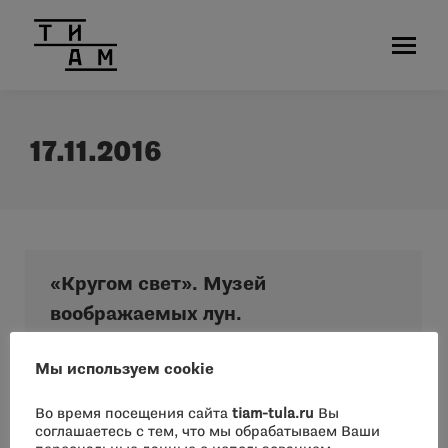
17.11.2016
«Кругом свет». Музей
воображаемых лун.
Новости
Автор:
admin
17.11.2016
Мы используем cookie
11 ноября в 17.00 в Доме Крафта состоялось
открытие выставки Леонида Тишкова «КРУГОМ
Во время посещения сайта
tiam-tula.ru
Вы
соглашаетесь с тем, что мы обрабатываем Ваши
СВЕТ» (световые объекты, графика,