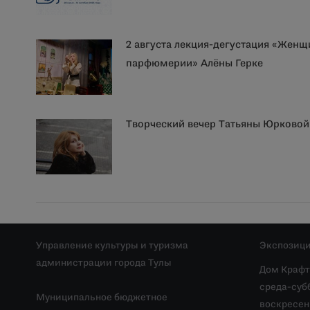
2 августа лекция-дегустация «Женщ
парфюмерии» Алёны Герке
Творческий вечер Татьяны Юрковой
Управление культуры и туризма
Экспозици
администрации города Тулы
Дом Крафт
среда-субб
Муниципальное бюджетное
воскресень