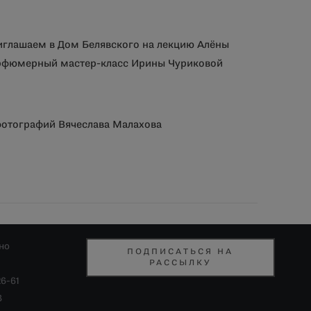
иглашаем в Дом Белявского на лекцию Алёны
арфюмерный мастер-класс Ирины Чуриковой
фотографий Вячеслава Малахова
но
ПОДПИСАТЬСЯ НА
РАССЫЛКУ
26-61
8