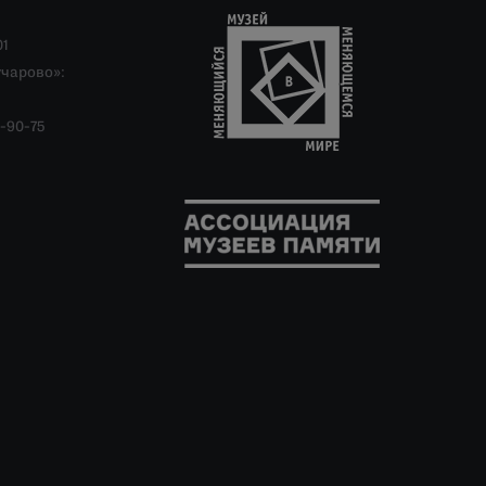
01
учарово»:
-90-75