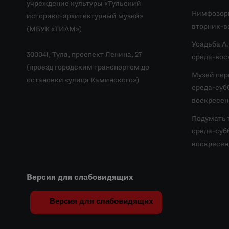
учреждение культуры «Тульский
Нимфозор
историко-архитектурный музей»
вторник-во
(МБУК «ТИАМ»)
Усадьба А
300041, Тула, проспект Ленина, 27
среда-воск
(проезд городским транспортом до
Музей пер
остановки «улица Каминского»)
среда-субб
воскресень
Подумать 
среда-субб
воскресень
Версия для слабовидящих
Версия для слабовидящих