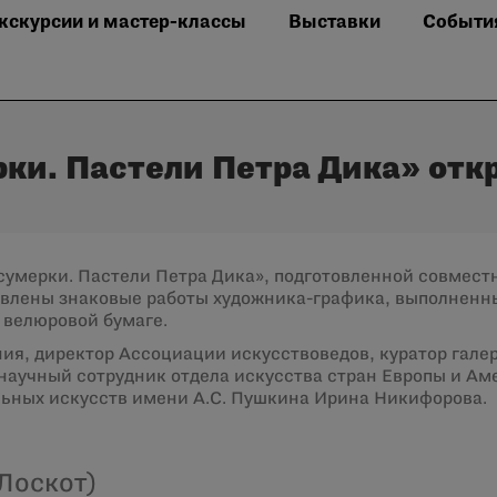
кскурсии и мастер-классы
Выставки
Событи
ки. Пастели Петра Дика» отк
сумерки. Пастели Петра Дика», подготовленной совмест
тавлены знаковые работы художника-графика, выполненн
 велюровой бумаге.
ия, директор Ассоциации искусствоведов, куратор гале
научный сотрудник отдела искусства стран Европы и Ам
льных искусств имени А.С. Пушкина Ирина Никифорова.
Лоскот)