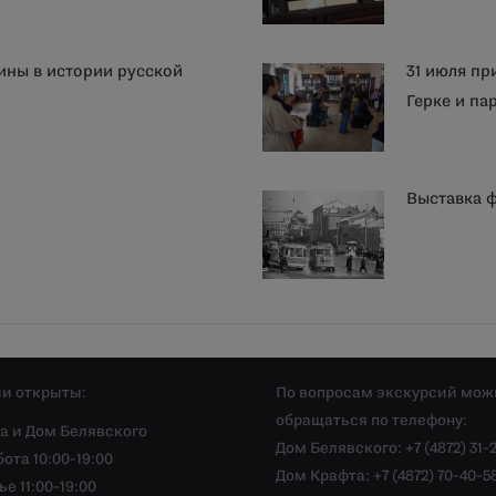
ины в истории русской
31 июля пр
Герке и п
Выставка 
и открыты:
По вопросам экскурсий мож
обращаться по телефону:
а и Дом Белявского
Дом Белявского: +7 (4872) 31-
ота 10:00-19:00
Дом Крафта: +7 (4872) 70-40-5
е 11:00-19:00