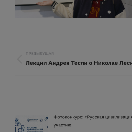
Навигация
ПРЕДЫДУЩАЯ
по
Лекции Андрея Тесли о Николае Лес
Предыдущая
запись:
записям
Фотоконкурс: «Русская цивилизаци
участию.