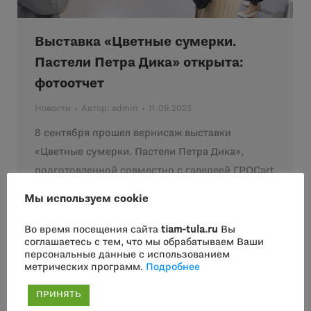
Выставка «Цветные сумерки.
Пастели Петра Дика» открыта:
фотоотчет
Новости
Автор:
admin
11.09.2023
8 сентября прошел вернисаж выставки
«Цветные сумерки. Пастели Петра Дика»,
подготовленной совместно с галереей ГРОСart
(Москва). В экспозиции представлены
Мы используем cookie
знаковые…
Во время посещения сайта
tiam-tula.ru
Вы
соглашаетесь с тем, что мы обрабатываем Ваши
персональные данные с использованием
метрических программ.
Подробнее
ПРИНЯТЬ