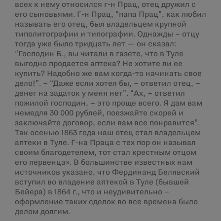
всех к нему относился г-н Прац, отец дружил с
его сыновьями. Г-н Прац, “папа Прац”, как любил
называть его отец, был владельцем крупной
типолитографии и типографии. Однажды – отцу
тогда уже было тридцать лет — он сказал:
“Господин Б., вы читали в газете, что в Туле
выгодно продается аптека? Не хотите ли ее
купить? Надобно же вам когда-то начинать свое
дело!”. – “Даже если хотел бы, – ответил отец, –
денег на задаток у меня нет”. “Ах, – ответил
пожилой господин, – это проще всего. Я дам вам
немедля 30 000 рублей, поезжайте скорей и
заключайте договор, если вам все понравится”.
Так осенью 1863 года наш отец стал владельцем
аптеки в Туле. Г-на Праца с тех пор он называл
своим благодетелем, тот стал крестным отцом
его первенца». В большинстве известных нам
источников указано, что Фердинанд Белявский
вступил во владение аптекой в Туле (бывшей
Бейера) в 1864 г., что и неудивительно –
оформление таких сделок во все времена было
делом долгим.