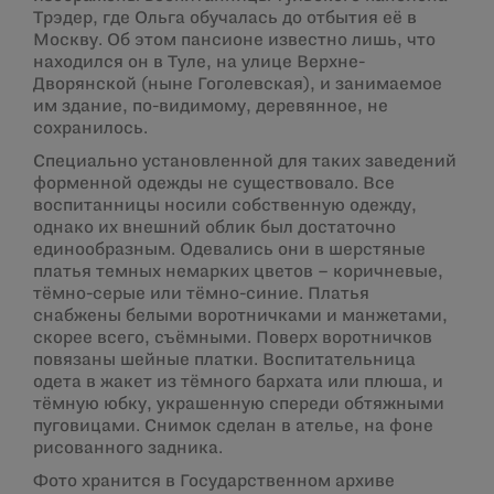
Трэдер, где Ольга обучалась до отбытия её в
Москву. Об этом пансионе известно лишь, что
находился он в Туле, на улице Верхне-
Дворянской (ныне Гоголевская), и занимаемое
им здание, по-видимому, деревянное, не
сохранилось.
Специально установленной для таких заведений
форменной одежды не существовало. Все
воспитанницы носили собственную одежду,
однако их внешний облик был достаточно
единообразным. Одевались они в шерстяные
платья темных немарких цветов – коричневые,
тёмно-серые или тёмно-синие. Платья
снабжены белыми воротничками и манжетами,
скорее всего, съёмными. Поверх воротничков
повязаны шейные платки. Воспитательница
одета в жакет из тёмного бархата или плюша, и
тёмную юбку, украшенную спереди обтяжными
пуговицами. Снимок сделан в ателье, на фоне
рисованного задника.
Фото хранится в Государственном архиве