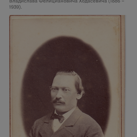
Владислава Фелициановича Ходасевича (1886 –
1939).