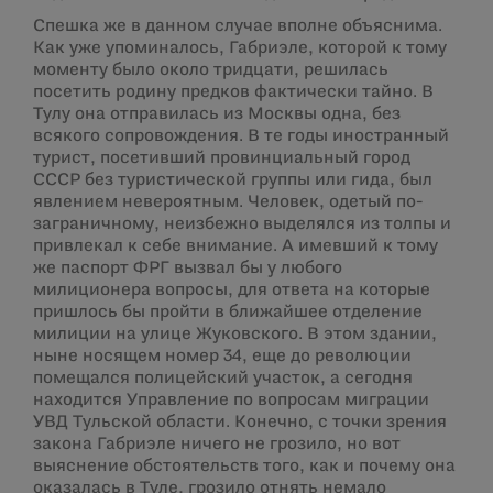
Спешка же в данном случае вполне объяснима.
Как уже упоминалось, Габриэле, которой к тому
моменту было около тридцати, решилась
посетить родину предков фактически тайно. В
Тулу она отправилась из Москвы одна, без
всякого сопровождения. В те годы иностранный
турист, посетивший провинциальный город
СССР без туристической группы или гида, был
явлением невероятным. Человек, одетый по-
заграничному, неизбежно выделялся из толпы и
привлекал к себе внимание. А имевший к тому
же паспорт ФРГ вызвал бы у любого
милиционера вопросы, для ответа на которые
пришлось бы пройти в ближайшее отделение
милиции на улице Жуковского. В этом здании,
ныне носящем номер 34, еще до революции
помещался полицейский участок, а сегодня
находится Управление по вопросам миграции
УВД Тульской области. Конечно, с точки зрения
закона Габриэле ничего не грозило, но вот
выяснение обстоятельств того, как и почему она
оказалась в Туле, грозило отнять немало