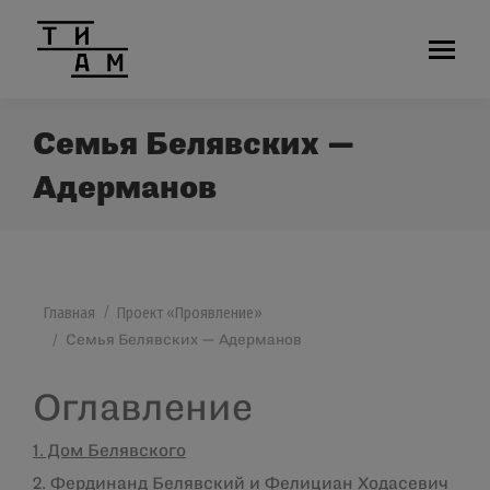
Семья Белявских —
Адерманов
Вы здесь:
Главная
Проект «Проявление»
Семья Белявских — Адерманов
Оглавление
1. Дом Белявского
2.
Фердинанд Белявский и Фелициан Ходасевич