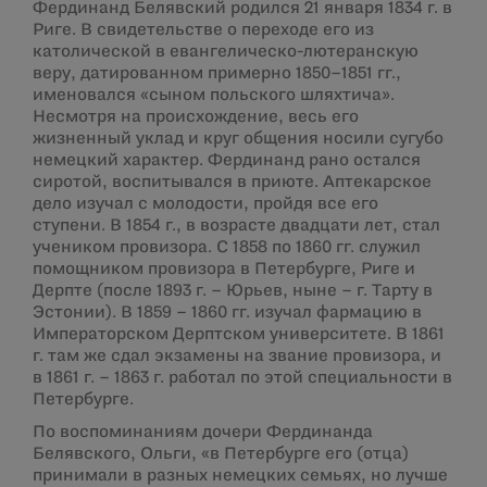
Фердинанд Белявский родился 21 января 1834 г. в
Риге. В свидетельстве о переходе его из
католической в евангелическо-лютеранскую
веру, датированном примерно 1850–1851 гг.,
именовался «сыном польского шляхтича».
Несмотря на происхождение, весь его
жизненный уклад и круг общения носили сугубо
немецкий характер. Фердинанд рано остался
сиротой, воспитывался в приюте. Аптекарское
дело изучал с молодости, пройдя все его
ступени. В 1854 г., в возрасте двадцати лет, стал
учеником провизора. С 1858 по 1860 гг. служил
помощником провизора в Петербурге, Риге и
Дерпте (после 1893 г. – Юрьев, ныне – г. Тарту в
Эстонии). В 1859 – 1860 гг. изучал фармацию в
Императорском Дерптском университете. В 1861
г. там же сдал экзамены на звание провизора, и
в 1861 г. – 1863 г. работал по этой специальности в
Петербурге.
По воспоминаниям дочери Фердинанда
Белявского, Ольги, «в Петербурге его (отца)
принимали в разных немецких семьях, но лучше