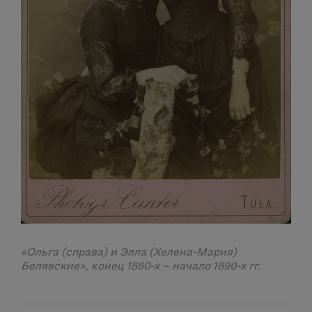
«Ольга (справа) и Элла (Хелена-Мария)
Белявские», конец 1880-х – начало 1890-х гг.