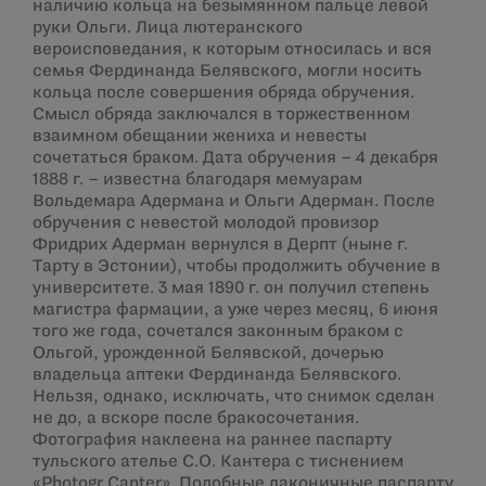
наличию кольца на безымянном пальце левой
руки Ольги. Лица лютеранского
вероисповедания, к которым относилась и вся
семья Фердинанда Белявского, могли носить
кольца после совершения обряда обручения.
Смысл обряда заключался в торжественном
взаимном обещании жениха и невесты
сочетаться браком. Дата обручения – 4 декабря
1888 г. – известна благодаря мемуарам
Вольдемара Адермана и Ольги Адерман. После
обручения с невестой молодой провизор
Фридрих Адерман вернулся в Дерпт (ныне г.
Тарту в Эстонии), чтобы продолжить обучение в
университете. 3 мая 1890 г. он получил степень
магистра фармации, а уже через месяц, 6 июня
того же года, сочетался законным браком с
Ольгой, урожденной Белявской, дочерью
владельца аптеки Фердинанда Белявского.
Нельзя, однако, исключать, что снимок сделан
не до, а вскоре после бракосочетания.
Фотография наклеена на раннее паспарту
тульского ателье С.О. Кантера с тиснением
«Photogr Canter». Подобные лаконичные паспарту