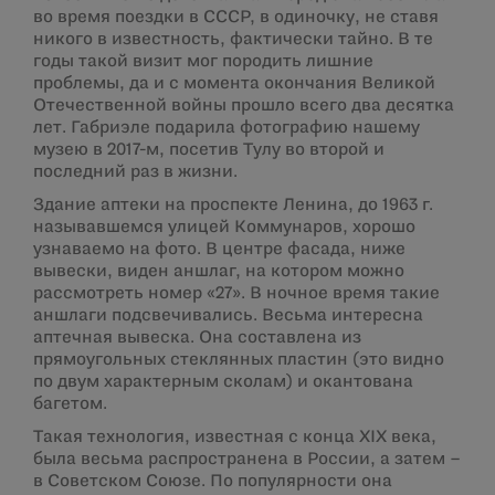
во время поездки в СССР, в одиночку, не ставя
никого в известность, фактически тайно. В те
годы такой визит мог породить лишние
проблемы, да и с момента окончания Великой
Отечественной войны прошло всего два десятка
лет. Габриэле подарила фотографию нашему
музею в 2017-м, посетив Тулу во второй и
последний раз в жизни.
Здание аптеки на проспекте Ленина, до 1963 г.
называвшемся улицей Коммунаров, хорошо
узнаваемо на фото. В центре фасада, ниже
вывески, виден аншлаг, на котором можно
рассмотреть номер «27». В ночное время такие
аншлаги подсвечивались. Весьма интересна
аптечная вывеска. Она составлена из
прямоугольных стеклянных пластин (это видно
по двум характерным сколам) и окантована
багетом.
Такая технология, известная с конца XIX века,
была весьма распространена в России, а затем –
в Советском Союзе. По популярности она