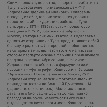
Снимок сделан, вероятно, вскоре по прибытии в
Тулу, в фотоателье, принадлежавшем Ф.И.
Ходасевичу. Фелициан Иванович Ходасевич,
выходец из обедневших литовских дворян и
несостоявшийся художник, работал в Туле
примерно в 1871 – 1885 гг., затем продал свое
заведение И.Ф. Курбатову и перебрался в
Москву. Сегодня снимки из ателье Ходасевича,
одного из старейших в Туле, представляют собой
большую редкость. Интересной особенностью
некоторых из них является то, что на лицевой
стороне паспарту указана фамилия предыдущего
владельца ателье Абрамовича, а фамилия
Ходасевича – на обороте, с формулировкой
названия – «фотография Ходасевича, бывшая
Абрамовича». После переезда в Москву Ф.И.
Ходасевич открыл магазин фотографических
принадлежностей на Большой Дмитровке, 14
(здание не сохранилось). Малочисленные
детали его биографии дошли до нас только
благодаря широкой известности его сына,
выдающегося поэта эпохи «серебряного века»