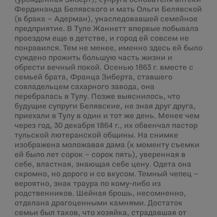
Фердинанда Белявского и мать Ольги Белявской
(в браке – Адерман), унаследовавшей семейное
предприятие. В Туле Жаннетт впервые побывала
проездом еще в детстве, и город ей совсем не
понравился. Тем не менее, именно здесь ей было
суждено прожить большую часть жизни и
обрести вечный покой. Осенью 1863 г. вместе с
семьей брата, Франца Зиберта, ставшего
совладельцем сахарного завода, она
перебралась в Тулу. Позже выяснилось, что
будущие супруги Белявские, не зная друг друга,
приехали в Тулу в один и тот же день. Менее чем
через год, 30 декабря 1864 г., их обвенчал пастор
тульской лютеранской общины. На снимке
изображена моложавая дама (к моменту съемки
ей было лет сорок – сорок пять), уверенная в
себе, властная, знающая себе цену. Одета она
скромно, но дорого и со вкусом. Темный чепец –
вероятно, знак траура по кому-либо из
родственников. Шейная брошь, несомненно,
отделана драгоценными камнями. Достаток
семьи был таков, что хозяйка, страдавшая от