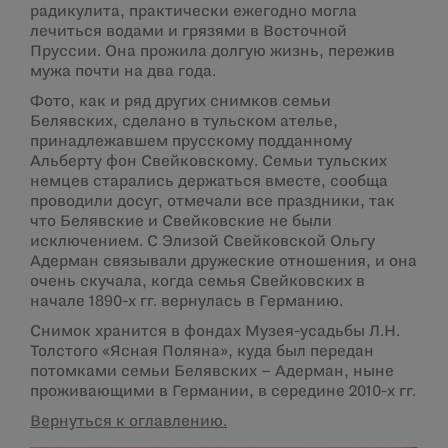
радикулита, практически ежегодно могла
лечиться водами и грязями в Восточной
Пруссии. Она прожила долгую жизнь, пережив
мужа почти на два года.
Фото, как и ряд других снимков семьи
Белявских, сделано в тульском ателье,
принадлежавшем прусскому подданному
Альберту фон Свейковскому. Семьи тульских
немцев старались держаться вместе, сообща
проводили досуг, отмечали все праздники, так
что Белявские и Свейковские не были
исключением. С Элизой Свейковской Ольгу
Адерман связывали дружеские отношения, и она
очень скучала, когда семья Свейковских в
начале 1890-х гг. вернулась в Германию.
Снимок хранится в фондах Музея-усадьбы Л.Н.
Толстого «Ясная Поляна», куда был передан
потомками семьи Белявских – Адерман, ныне
проживающими в Германии, в середине 2010-х гг.
Вернуться к оглавлению.