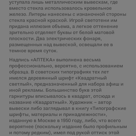
уступала лишь металлическим вывескам, где
вместо стекла использовалось кровельное
железо. Литеры нанесены с изнаночной стороны
стекла красной краской. Игрой светотени им
придана иллюзия объема, а легкое оттенение
зрительно отделяет буквы от белой матовой
плоскости. Два электрических фонаря,
размещенных над вывеской, освещали ее в
темное время суток.
Надпись «АПТЕКА» выполнена весьма
профессионально, вероятно, с использованием
образца. В советских типографиях тех лет
имелся деревянный шрифт «Квадратный
светлый», предназначенный для набора афиш и
иной рекламы. Большинство букв этой
гарнитуры вписывалось в квадрат, отсюда и
название «Квадратный». Художник – автор
вывески либо заглядывал в книгу «Типографские
шрифты, материалы и принадлежности»,
изданную в Москве в 1950 году, либо, что всего
вероятнее (поскольку издание было профильным
и потому редким), имел под рукой оттиск этой