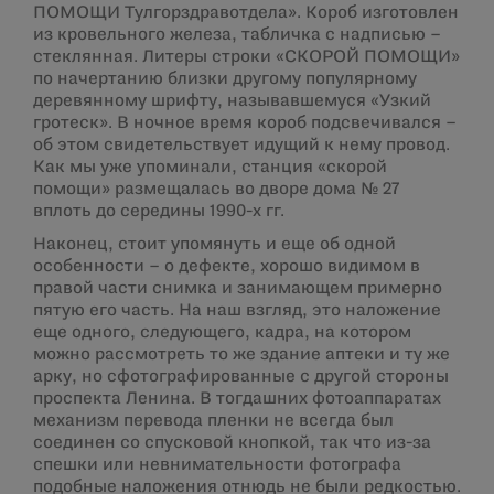
ПОМОЩИ Тулгорздравотдела». Короб изготовлен
из кровельного железа, табличка с надписью –
стеклянная. Литеры строки «СКОРОЙ ПОМОЩИ»
по начертанию близки другому популярному
деревянному шрифту, называвшемуся «Узкий
гротеск». В ночное время короб подсвечивался –
об этом свидетельствует идущий к нему провод.
Как мы уже упоминали, станция «скорой
помощи» размещалась во дворе дома № 27
вплоть до середины 1990-х гг.
Наконец, стоит упомянуть и еще об одной
особенности – о дефекте, хорошо видимом в
правой части снимка и занимающем примерно
пятую его часть. На наш взгляд, это наложение
еще одного, следующего, кадра, на котором
можно рассмотреть то же здание аптеки и ту же
арку, но сфотографированные с другой стороны
проспекта Ленина. В тогдашних фотоаппаратах
механизм перевода пленки не всегда был
соединен со спусковой кнопкой, так что из-за
спешки или невнимательности фотографа
подобные наложения отнюдь не были редкостью.