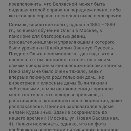
предположить, что Белявской может быть
сидящая второй справа на переднем плане, либо
же стоящая справа, несколько выше всех прочих.
Снимок, вероятнее всего, сделан в 1884 – 1886
гг., во время обучения Ольги в Москве, в
пансионе для благородных девиц,
основательницами и управляющими которого
были уроженки Швейцарии Эвениус-Пуссель.
Позднее Ольга вспоминала: «…два года, что я
провела в этом пансионе, относятся к моим
самым прекрасным юношеским воспоминаниям.
Поначалу мне было очень тяжело, ведь я
впервые покинула родительский дом… но
директриса и классные дамы были такими
заботливыми, а мои одноклассницы приняли
меня так тепло, что вскоре я привыкла, а
расставаясь с пансионом после окончания, даже
расплакалась». Пансион располагался в доме
князей Куракиных. Здание сохранилось до
нашего времени (Москва, ул. Новая Басманная,
4). Нельзя исключать, однако, что на фото
изображены воспитанницы тульского пансиона