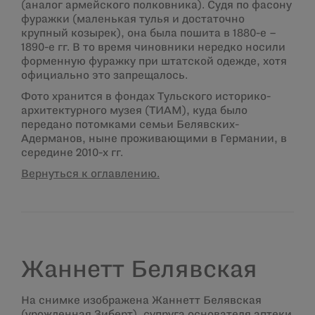
(аналог армейского полковника). Судя по фасону
фуражки (маленькая тулья и достаточно
крупный козырек), она была пошита в 1880-е –
1890-е гг. В то время чиновники нередко носили
форменную фуражку при штатской одежде, хотя
официально это запрещалось.
Фото хранится в фондах Тульского историко-
архитектурного музея (ТИАМ), куда было
передано потомками семьи Белявских-
Адерманов, ныне проживающими в Германии, в
середине 2010-х гг.
Вернуться к оглавлению.
Жаннетт Белявская
На снимке изображена Жаннетт Белявская
(урожденная Зиберт), супруга основателя аптеки