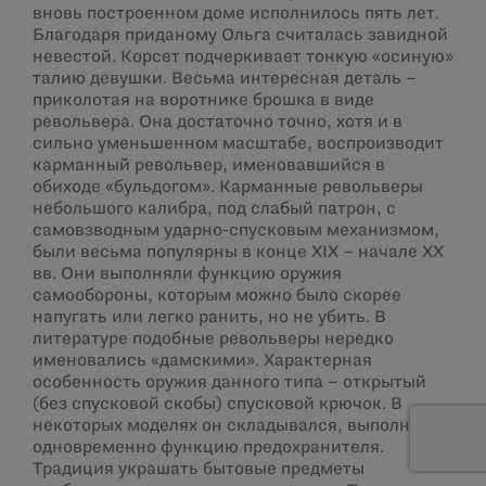
вновь построенном доме исполнилось пять лет.
Благодаря приданому Ольга считалась завидной
невестой. Корсет подчеркивает тонкую «осиную»
талию девушки. Весьма интересная деталь –
приколотая на воротнике брошка в виде
револьвера. Она достаточно точно, хотя и в
сильно уменьшенном масштабе, воспроизводит
карманный револьвер, именовавшийся в
обиходе «бульдогом». Карманные револьверы
небольшого калибра, под слабый патрон, с
самовзводным ударно-спусковым механизмом,
были весьма популярны в конце XIX – начале ХХ
вв. Они выполняли функцию оружия
самообороны, которым можно было скорее
напугать или легко ранить, но не убить. В
литературе подобные револьверы нередко
именовались «дамскими». Характерная
особенность оружия данного типа – открытый
(без спусковой скобы) спусковой крючок. В
некоторых моделях он складывался, выполняя
одновременно функцию предохранителя.
Традиция украшать бытовые предметы