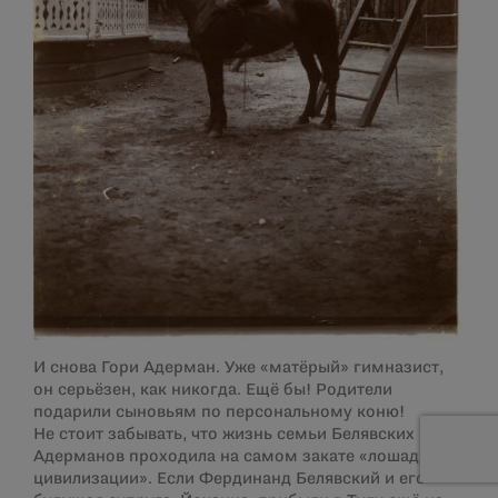
И снова Гори Адерман. Уже «матёрый» гимназист,
он серьёзен, как никогда. Ещё бы! Родители
подарили сыновьям по персональному коню!
Не стоит забывать, что жизнь семьи Белявских –
Адерманов проходила на самом закате «лошадиной
цивилизации». Если Фердинанд Белявский и его