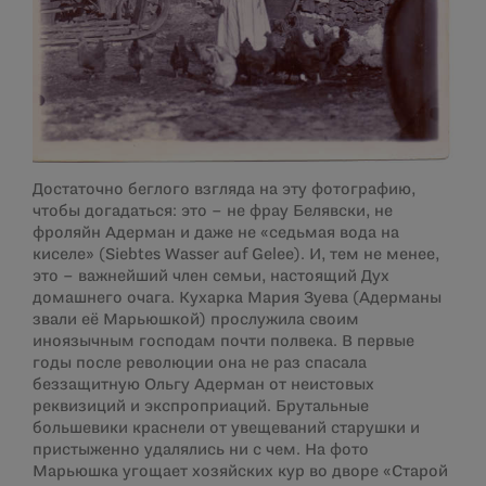
Достаточно беглого взгляда на эту фотографию,
чтобы догадаться: это – не фрау Белявски, не
фроляйн Адерман и даже не «седьмая вода на
киселе» (Siebtes Wasser auf Gelee). И, тем не менее,
это – важнейший член семьи, настоящий Дух
домашнего очага. Кухарка Мария Зуева (Адерманы
звали её Марьюшкой) прослужила своим
иноязычным господам почти полвека. В первые
годы после революции она не раз спасала
беззащитную Ольгу Адерман от неистовых
реквизиций и экспроприаций. Брутальные
большевики краснели от увещеваний старушки и
пристыженно удалялись ни с чем. На фото
Марьюшка угощает хозяйских кур во дворе «Старой