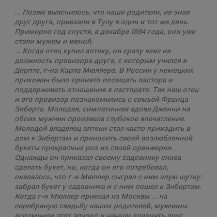
… Позже выяснилось, что наши родители, не зная
друг друга, приехали в Тулу в один и тот же день.
Примерно год спустя, в декабре 1864 года, они уже
стали мужем и женой.
… Когда отец купил аптеку, он сразу взял на
должность провизора друга, с которым учился в
Дерпте, г-на Карла Мюллера. В России у немецких
прихожан было принято посещать пастора и
поддерживать отношения в пасторате. Так наш отец
и его провизор познакомились с семьёй Франца
Зиберта. Молодая, симпатичная вдова Дженни на
обоих мужчин произвела глубокое впечатление.
Молодой владелец аптеки стал часто приходить в
дом к Зибертам и приносить своей возлюбленной
букеты прекрасных роз из своей оранжереи.
Однажды он приказал своему садовнику снова
сделать букет, но, когда он его потребовал,
оказалось, что г-н Мюллер сыграл с ним злую шутку:
забрал букет у садовника и с ним пошел к Зибертам.
Когда г-н Мюллер приехал из Москвы … на
серебряную свадьбу наших родителей, мужчины
вспомнили этот эпизод и начали дразнить друг