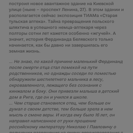
построил новое авантажное здание на Киевской
улице (ныне – проспект Ленина, 27). В этом здании и
располагается сейчас экспозиция ТИАМа «Старая
тульская аптека». Тайна превращения польского
шляхтича в успешного немца-аптекаря через
полторы сотни лет кажется особенно «жгучей». А
значит, история Фердинанда Белявского только
начинается, как бы давно ни завершилась его
земная жизнь.
… Не знаю, по какой причине маленький Фердинанд
после смерти отца стал помехой на пути
родственников, но однажды соседи по поместью
обнаружили шестилетнего мальчика в лесу,
окровавленного, лежащего без сознания с
кинжалом в боку. Они привезли малыша в детский
дом в Риге, где он и учился в школе.
… Чем старше становился отец, чем больше он
думал о своем детстве, тем больше зрела в нем
мысль о смене веры. И когда ему было 16 лет, он
направил написанное от руки прошение
российскому императору Николаю I Павловичу о
получении разрешения на смену вероисповедания с