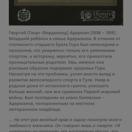
Георгий (Георг-Фердинанд) Адерман (1896 – 1918).
Младший ребёнок в семье Адерманов. В отличие от
степенного старшего брата Гори был непоседлив и
проказлив, что умерялось только его увлечением
спортом, к которому, вероятно, его приохотили
проницательные родители. Увы, именно оно
роковым образом подорвало здоровье Гори.
Несмотря на эти проблемы, успел внести вклад в
развитие велосипедного спорта в Туле. Умер в
родном доме от испанского гриппа, унесшего
больше жизней, чем все сражения Первой мировой
войны. Был последним из клана Белявских –
Адерманов, похороненным на местном
лютеранском кладбище.
… На этот раз весёлый нрав и задор покинули моего
любимого мальчика. Он говорил лишь о смерти. «Я
наверняка не переживу это воспаление лёгких, это