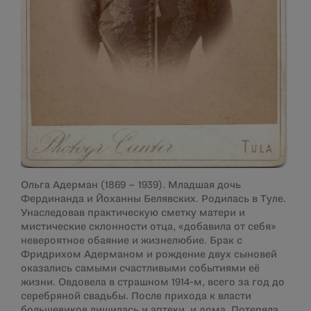
Ольга Адерман (1869 – 1939). Младшая дочь
Фердинанда и Йоханны Белявских. Родилась в Туле.
Унаследовав практическую сметку матери и
мистические склонности отца, «добавила от себя»
невероятное обаяние и жизнелюбие. Брак с
Фридрихом Адерманом и рождение двух сыновей
оказались самыми счастливыми событиями её
жизни. Овдовела в страшном 1914-м, всего за год до
серебряной свадьбы. После прихода к власти
большевиков лишилась и аптеки, и дома. Потеряла