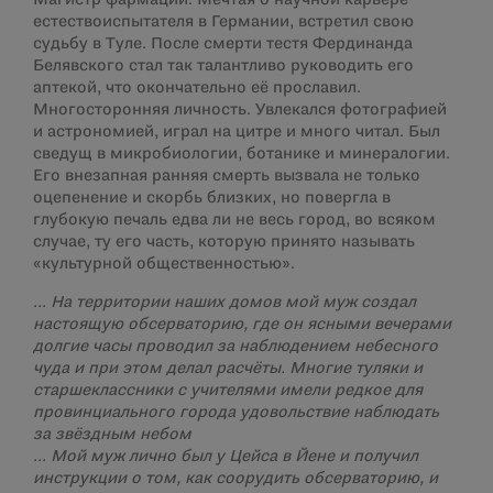
естествоиспытателя в Германии, встретил свою
судьбу в Туле. После смерти тестя Фердинанда
Белявского стал так талантливо руководить его
аптекой, что окончательно её прославил.
Многосторонняя личность. Увлекался фотографией
и астрономией, играл на цитре и много читал. Был
сведущ в микробиологии, ботанике и минералогии.
Его внезапная ранняя смерть вызвала не только
оцепенение и скорбь близких, но повергла в
глубокую печаль едва ли не весь город, во всяком
случае, ту его часть, которую принято называть
«культурной общественностью».
… На территории наших домов мой муж создал
настоящую обсерваторию, где он ясными вечерами
долгие часы проводил за наблюдением небесного
чуда и при этом делал расчёты. Многие туляки и
старшеклассники с учителями имели редкое для
провинциального города удовольствие наблюдать
за звёздным небом
… Мой муж лично был у Цейса в Йене и получил
инструкции о том, как соорудить обсерваторию, и