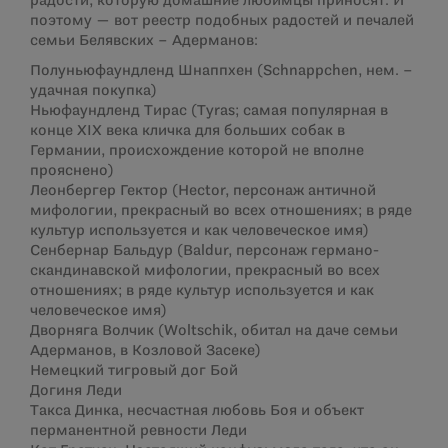
радости, которую домашние любимцы приносят. И
поэтому — вот реестр подобных радостей и печалей
семьи Белявских – Адерманов:
Полуньюфаундленд Шнаппхен (Schnappchen, нем. –
удачная покупка)
Ньюфаундленд Тирас (Tyras; самая популярная в
конце XIX века кличка для больших собак в
Германии, происхождение которой не вполне
прояснено)
Леонбергер Гектор (Hector, персонаж античной
мифологии, прекрасный во всех отношениях; в ряде
культур используется и как человеческое имя)
Сенбернар Бальдур (Baldur, персонаж германо-
скандинавской мифологии, прекрасный во всех
отношениях; в ряде культур используется и как
человеческое имя)
Дворняга Волчик (Woltschik, обитал на даче семьи
Адерманов, в Козловой Засеке)
Немецкий тигровый дог Бой
Догиня Леди
Такса Динка, несчастная любовь Боя и объект
перманентной ревности Леди