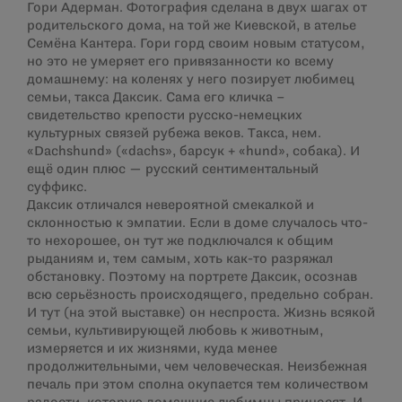
Гори Адерман. Фотография сделана в двух шагах от
родительского дома, на той же Киевской, в ателье
Семёна Кантера. Гори горд своим новым статусом,
но это не умеряет его привязанности ко всему
домашнему: на коленях у него позирует любимец
семьи, такса Даксик. Сама его кличка –
свидетельство крепости русско-немецких
культурных связей рубежа веков. Такса, нем.
«Dachshund» («dachs», барсук + «hund», собака). И
ещё один плюс — русский сентиментальный
суффикс.
Даксик отличался невероятной смекалкой и
склонностью к эмпатии. Если в доме случалось что-
то нехорошее, он тут же подключался к общим
рыданиям и, тем самым, хоть как-то разряжал
обстановку. Поэтому на портрете Даксик, осознав
всю серьёзность происходящего, предельно собран.
И тут (на этой выставке) он неспроста. Жизнь всякой
семьи, культивирующей любовь к животным,
измеряется и их жизнями, куда менее
продолжительными, чем человеческая. Неизбежная
печаль при этом сполна окупается тем количеством