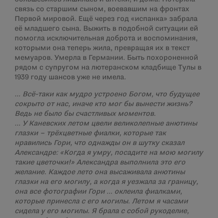
связь со старшим сыном, воевавшим на фронтах
Первой мировой. Ещё через год «испанка» забрала
её младшего сына. Выжить в подобной ситуации ей
помогла исключительная доброта и воспоминания,
которыми она теперь жила, превращая их в текст
мемуаров. Умерла в Германии. Быть похороненной
рядом с супругом на лютеранском кладбище Тулы в
1939 году шансов уже не имела.
… Всё-таки как мудро устроено Богом, что будущее
сокрыто от нас, иначе кто мог бы вынести жизнь?
Ведь не было бы счастливых моментов.
… У Каневских летом цвели великолепные анютины
глазки – трёхцветные фиалки, которые так
нравились Гори, что однажды он в шутку сказал
Александре: «Когда я умру, посадите на мою могилу
такие цветочки!» Александра выполнила это его
желание. Каждое лето она высаживала анютины
глазки на его могилу, а когда я уезжала за границу,
она все фотографии Гори … оклеила фиалками,
которые принесла с его могилы. Летом я часами
сидела у его могилы. Я брала с собой рукоделие,