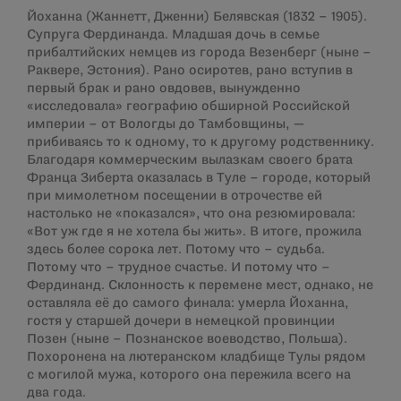
Йоханна (Жаннетт, Дженни) Белявская (1832 – 1905).
Супруга Фердинанда. Младшая дочь в семье
прибалтийских немцев из города Везенберг (ныне –
Раквере, Эстония). Рано осиротев, рано вступив в
первый брак и рано овдовев, вынужденно
«исследовала» географию обширной Российской
империи – от Вологды до Тамбовщины, —
прибиваясь то к одному, то к другому родственнику.
Благодаря коммерческим вылазкам своего брата
Франца Зиберта оказалась в Туле – городе, который
при мимолетном посещении в отрочестве ей
настолько не «показался», что она резюмировала:
«Вот уж где я не хотела бы жить». В итоге, прожила
здесь более сорока лет. Потому что – судьба.
Потому что – трудное счастье. И потому что –
Фердинанд. Склонность к перемене мест, однако, не
оставляла её до самого финала: умерла Йоханна,
гостя у старшей дочери в немецкой провинции
Позен (ныне – Познанское воеводство, Польша).
Похоронена на лютеранском кладбище Тулы рядом
с могилой мужа, которого она пережила всего на
два года.