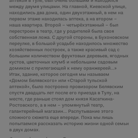
аптекой в Туле, был очень большим и находился
между двумя улицами. На главной, Киевской улице,
находились два дома, один двухэтажный, в нем на
первом этаже находилась аптека, а на втором –
наша квартира. Второй – четырёхэтажный – был
перестроен в театр, где у родителей была своя
собственная ложа. С другой стороны, в Бухоновском
переулке, в большой усадьбе находилось множество
хозяйственных построек, а также красивый сад с
большим количеством фруктовых деревьев, ягодных
кустов, цветочных клумб и небольшим садовым
домиком с прилегающей к нему оранжереей…»
Итак, здание, которое сегодня мы называем
«Домом Белявского» или «Старой тульской
аптекой», было построено провизором Белявским
спустя двадцать лет после его приезда в Тулу, на
месте, где раньше стоял дом князя Касаткина-
Ростовского, а в нем – упомянутый театр,
галантерейный магазин… Распутывание этого
сложного сюжета еще впереди. Пока мы лишь
попытаемся рассказать историю жизни одной семьи
в двух домах.