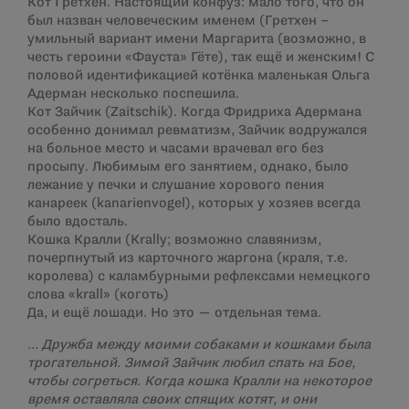
Кот Гретхен. Настоящий конфуз: мало того, что он
был назван человеческим именем (Гретхен –
умильный вариант имени Маргарита (возможно, в
честь героини «Фауста» Гёте), так ещё и женским! С
половой идентификацией котёнка маленькая Ольга
Адерман несколько поспешила.
Кот Зайчик (Zaitschik). Когда Фридриха Адермана
особенно донимал ревматизм, Зайчик водружался
на больное место и часами врачевал его без
просыпу. Любимым его занятием, однако, было
лежание у печки и слушание хорового пения
канареек (kanarienvogel), которых у хозяев всегда
было вдосталь.
Кошка Кралли (Krally; возможно славянизм,
почерпнутый из карточного жаргона (краля, т.е.
королева) с каламбурными рефлексами немецкого
слова «krall» (коготь)
Да, и ещё лошади. Но это — отдельная тема.
… Дружба между моими собаками и кошками была
трогательной. Зимой Зайчик любил спать на Бое,
чтобы согреться. Когда кошка Кралли на некоторое
время оставляла своих спящих котят, и они