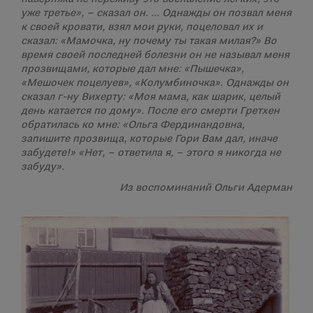
уже третье», – сказал он. … Однажды он позвал меня
к своей кровати, взял мои руки, поцеловал их и
сказал: «Мамочка, ну почему ты такая милая?» Во
время своей последней болезни он не называл меня
прозвищами, которые дал мне: «Пышечка»,
«Мешочек поцелуев», «Колумбиночка». Однажды он
сказал г-ну Вихерту: «Моя мама, как шарик, целый
день катается по дому». После его смерти Гретхен
обратилась ко мне: «Ольга Фердинандовна,
запишите прозвища, которые Гори Вам дал, иначе
забудете!» «Нет, – ответила я, – этого я никогда не
забуду».
Из воспоминаний Ольги Адерман