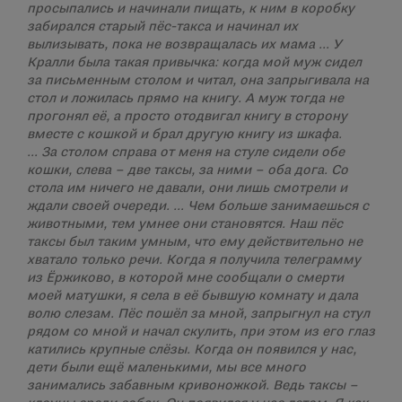
просыпались и начинали пищать, к ним в коробку
забирался старый пёс-такса и начинал их
вылизывать, пока не возвращалась их мама … У
Кралли была такая привычка: когда мой муж сидел
за письменным столом и читал, она запрыгивала на
стол и ложилась прямо на книгу. А муж тогда не
прогонял её, а просто отодвигал книгу в сторону
вместе с кошкой и брал другую книгу из шкафа.
… За столом справа от меня на стуле сидели обе
кошки, слева – две таксы, за ними – оба дога. Со
стола им ничего не давали, они лишь смотрели и
ждали своей очереди. … Чем больше занимаешься с
животными, тем умнее они становятся. Наш пёс
таксы был таким умным, что ему действительно не
хватало только речи. Когда я получила телеграмму
из Ёржиково, в которой мне сообщали о смерти
моей матушки, я села в её бывшую комнату и дала
волю слезам. Пёс пошёл за мной, запрыгнул на стул
рядом со мной и начал скулить, при этом из его глаз
катились крупные слёзы. Когда он появился у нас,
дети были ещё маленькими, мы все много
занимались забавным кривоножкой. Ведь таксы –