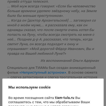
привёз оттуда телескоп.
… Мой муж всегда говорил: «Если бы человечество
больше времени уделяло звёздному небу, на Земле
было бы меньше преступников».
… Когда он [доктор Архангельский] … заговорил со
мной о моём муже,… я рассказала ему, как он
однажды сказал, что после смерти очень хотел бы
попасть на Луну, чтобы всегда смотреть на меня с
неё… Позднее д-р А. рассказал, что теперь, когда
светит Луна, он всегда подходит к окну и
спрашивает: «Мой дорогой Фёдор Иванович, Вы и
правда на Вашей любимой Луне?»
Из воспоминаний Ольги Адерман
Специально для ТИАМа был создан анимационный
фильм
«Неприступный астроном»
. В основе сюжета
– слегка детективная и слегка трогательная история
тульского фармацевта Фридриха Адермана.
Мы используем cookie
Во время посещения сайта
tiam-tula.ru
Вы
соглашаетесь с тем, что мы обрабатываем Ваши