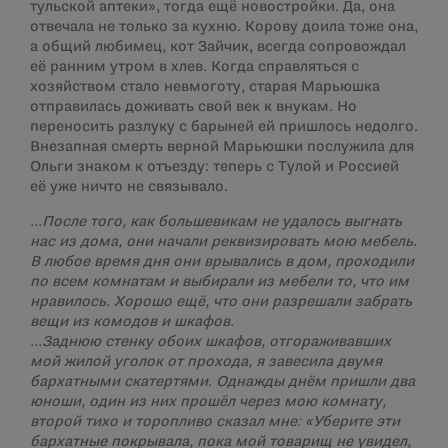
тульской аптеки», тогда ещё новостройки. Да, она
отвечала не только за кухню. Корову доила тоже она,
а общий любимец, кот Зайчик, всегда сопровождал
её ранним утром в хлев. Когда справляться с
хозяйством стало невмоготу, старая Марьюшка
отправилась доживать свой век к внукам. Но
переносить разлуку с барыней ей пришлось недолго.
Внезапная смерть верной Марьюшки послужила для
Ольги знаком к отъезду: теперь с Тулой и Россией
её уже ничто не связывало.
…После того, как большевикам не удалось выгнать
нас из дома, они начали реквизировать мою мебель.
В любое время дня они врывались в дом, проходили
по всем комнатам и выбирали из мебели то, что им
нравилось. Хорошо ещё, что они разрешали забрать
вещи из комодов и шкафов.
…Заднюю стенку обоих шкафов, отгораживавших
мой жилой уголок от прохода, я завесила двумя
бархатными скатертями. Однажды днём пришли два
юноши, один из них прошёл через мою комнату,
второй тихо и торопливо сказал мне: «Уберите эти
бархатные покрывала, пока мой товарищ не увидел,