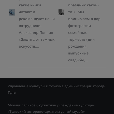
какие книги
праздник какой-
читают и
то!». Мы
рекомендуют наши
принимаем в дар
сотрудники.
фотографии
Александр Панчин
семейных
«Защита от темных
торжеств (дни
искусств.…
рождения,
выпускные,
свадьбы,…
Управление культуры и туризма администрации города
Тулы
Муниципальное бюджетное учреждение культуры
«Тульский историко-архитектурный музей»