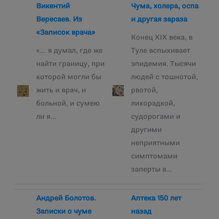
Викентий
Чума, холера, оспа
Вересаев. Из
и другая зараза
«Записок врача»
Конец XIX века, в
«… я думал, где же
Туле вспыхивает
найти границу, при
эпидемия. Тысячи
которой могли бы
людей с тошнотой,
жить и врач, и
рвотой,
больной, и сумею
лихорадкой,
ли я…
судорогами и
другими
неприятными
симптомами
заперты в…
Андрей Болотов.
Аптека 150 лет
Записки о чуме
назад