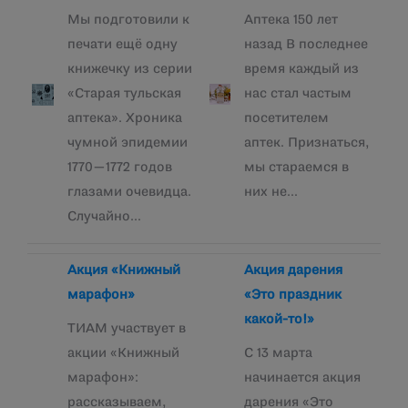
Мы подготовили к
Аптека 150 лет
печати ещё одну
назад В последнее
книжечку из серии
время каждый из
«Старая тульская
нас стал частым
аптека». Хроника
посетителем
чумной эпидемии
аптек. Признаться,
1770—1772 годов
мы стараемся в
глазами очевидца.
них не…
Случайно…
Акция «Книжный
Акция дарения
марафон»
«Это праздник
какой-то!»
ТИАМ участвует в
акции «Книжный
С 13 марта
марафон»:
начинается акция
рассказываем,
дарения «Это