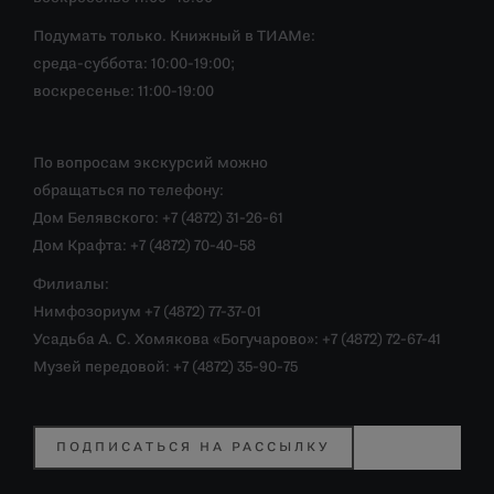
Подумать только. Книжный в ТИАМе:
среда-суббота: 10:00-19:00;
воскресенье: 11:00-19:00
По вопросам экскурсий можно
обращаться по телефону:
Дом Белявского: +7 (4872) 31-26-61
Дом Крафта: +7 (4872) 70-40-58
Филиалы:
Нимфозориум +7 (4872) 77-37-01
Усадьба А. С. Хомякова «Богучарово»: +7 (4872) 72-67-41
Музей передовой: +7 (4872) 35-90-75
ПОДПИСАТЬСЯ НА РАССЫЛКУ