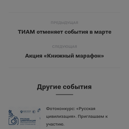
Навигация
ПРЕДЫДУЩАЯ
по
ТИАМ отменяет события в марте
Предыдущая
запись:
записям
СЛЕДУЮЩАЯ
Акция «Книжный марафон»
Следующая
запись:
Другие события
Фотоконкурс: «Русская
цивилизация». Приглашаем к
участию.