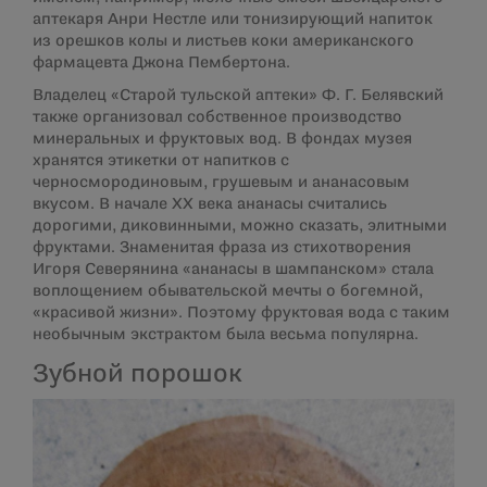
аптекаря Анри Нестле или тонизирующий напиток
из орешков колы и листьев коки американского
фармацевта Джона Пембертона.
Владелец «Старой тульской аптеки» Ф. Г. Белявский
также организовал собственное производство
минеральных и фруктовых вод. В фондах музея
хранятся этикетки от напитков с
черносмородиновым, грушевым и ананасовым
вкусом. В начале ХХ века ананасы считались
дорогими, диковинными, можно сказать, элитными
фруктами. Знаменитая фраза из стихотворения
Игоря Северянина «ананасы в шампанском» стала
воплощением обывательской мечты о богемной,
«красивой жизни». Поэтому фруктовая вода с таким
необычным экстрактом была весьма популярна.
Зубной порошок