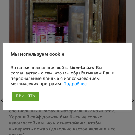
Мы используем cookie
Во время посещения сайта
tiam-tula.ru
Вы
соглашаетесь с тем, что мы обрабатываем Ваши
персональные данные с использованием
Наш сейф или, как говорили сто лет назад,
метрических программ.
Подробнее
«огнестойкий шкап» — ровесник дома. Он надежно
вмурован в стену и все эти годы ни разу не покидал
ПРИНЯТЬ
своего места. В сейфе управляющий аптеки держал
бухгалтерские документы и деньги (яды хранили в
специальных шкафах в материальных комнатах).
Хороший сейф должен был быть не только
взломостойким, но и огнестойким, чтобы
выдержать пожар (довольно частое явление в то