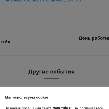
интервью, которые в ТИАМе уже случились
.
День работн
то!»
Следующая
запись:
Другие события
я». Приглашаем к
2 августа 
классы, де
Мы используем cookie
Во время посещения сайта
tiam-tula.ru
Вы соглашаетесь