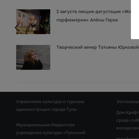
2 августа лекция-дегустация «Женщ
парфюмерии» Алёны Герке
Творческий вечер Татьяны Юрковой
Управление культуры и туризма
Экспозици
администрации города Тулы
Дом Крафт
среда-субб
Муниципальное бюджетное
воскресень
учреждение культуры «Тульский