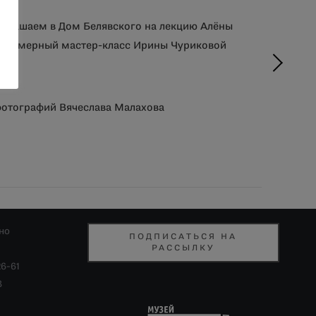
иглашаем в Дом Белявского на лекцию Алёны
арфюмерный мастер-класс Ирины Чуриковой
фотографий Вячеслава Малахова
но
ПОДПИСАТЬСЯ НА
РАССЫЛКУ
26-61
8