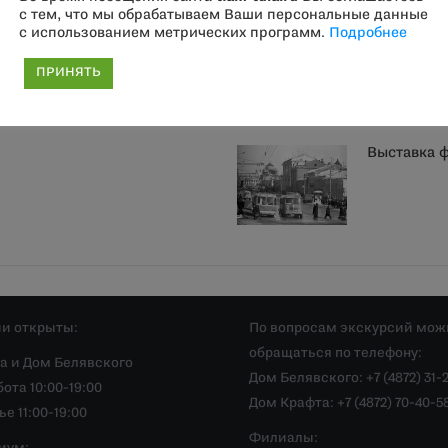
с тем, что мы обрабатываем Ваши персональные данные
с использованием метрических программ.
Подробнее
ины в истории русской
31 июля пр
Герке и п
ПРИНЯТЬ
Выставка 
и открыты:
По вопросам экскурсий мож
обращаться по телефону:
а и Дом Белявского
Дом Белявского: +7 (4872) 31-
ота 10:00-19:00
Дом Крафта: +7 (4872) 70-40-5
е 11:00-19:00
Филиалы: