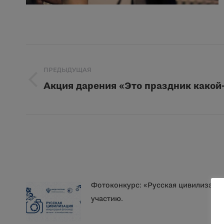
Навигация
ПРЕДЫДУЩАЯ
по
Акция дарения «Это праздник какой-
Предыдущая
записям
запись:
Фотоконкурс: «Русская цивилизаци
участию.