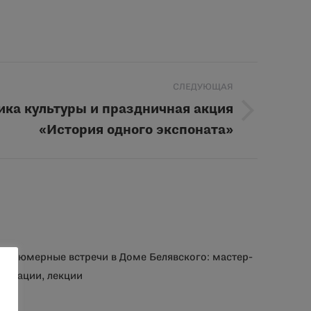
СЛЕДУЮЩАЯ
ика культуры и праздничная акция
«История одного экспоната»
парфюмерные встречи в Доме Белявского: мастер-
густации, лекции