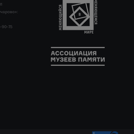
01
учарово»:
-90-75