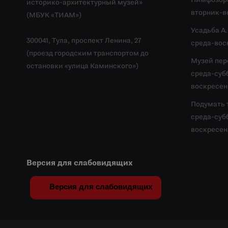
Нимфозор
историко-архитектурный музей»
вторник-во
(МБУК «ТИАМ»)
Усадьба А
300041, Тула, проспект Ленина, 27
среда-воск
(проезд городским транспортом до
Музей пер
остановки «улица Каминского»)
среда-субб
воскресень
Подумать 
среда-субб
воскресень
Версия для слабовидящих
Версия для слабовидящих