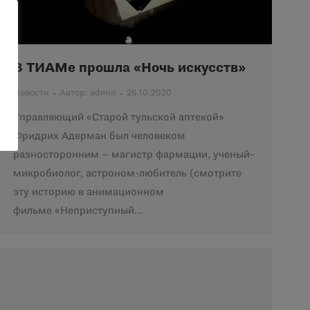
В ТИАМе прошла «Ночь искусств»
Новости
Автор:
admin
26.10.2020
Управляющий «Старой тульской аптекой»
Фридрих Адерман был человеком
разносторонним – магистр фармации, ученый-
микробиолог, астроном-любитель (смотрите
эту историю в анимационном
фильме «Неприступный…