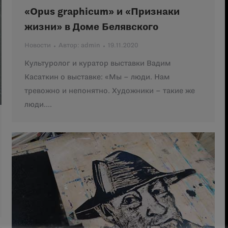
«Opus graphicum» и «Признаки
жизни» в Доме Белявского
Новости
Автор:
admin
19.11.2020
Культуролог и куратор выставки Вадим
Касаткин о выставке: «Мы – люди. Нам
тревожно и непонятно. Художники – такие же
люди.…