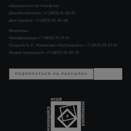
обращаться по телефону:
Дом Белявского: +7 (4872) 31-26-61
Дом Крафта: +7 (4872) 70-40-58
Филиалы:
Нимфозориум +7 (4872) 77-37-01
Усадьба А. С. Хомякова «Богучарово»: +7 (4872) 72-67-41
Музей передовой: +7 (4872) 35-90-75
ПОДПИСАТЬСЯ НА РАССЫЛКУ