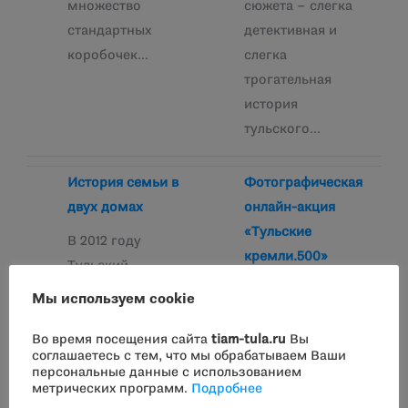
множество
сюжета – слегка
стандартных
детективная и
коробочек…
слегка
трогательная
история
тульского…
История семьи в
Фотографическая
двух домах
онлайн-акция
«Тульские
В 2012 году
кремли.500»
Тульский
историко-
Запускаем
Мы используем cookie
архитектурный
фотографическую
музей поселился в
онлайн-акцию
Во время посещения сайта
tiam-tula.ru
Вы
соглашаетесь с тем, что мы обрабатываем Ваши
самом центре
«Тульские
персональные данные с использованием
города в двух
кремли.500»!
метрических программ.
Подробнее