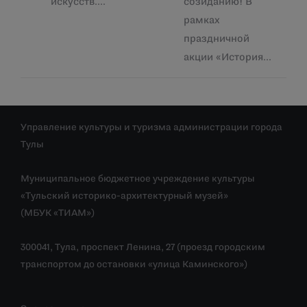
искусств.…
созиданию! В
рамках
праздничной
акции «История…
Управление культуры и туризма администрации города
Тулы
Муниципальное бюджетное учреждение культуры
«Тульский историко-архитектурный музей»
(МБУК «ТИАМ»)
300041, Тула, проспект Ленина, 27 (проезд городским
транспортом до остановки «улица Каминского»)