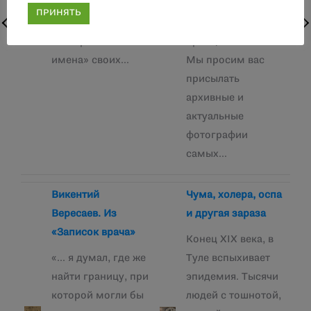
домах, которые
Множественное
ПРИНЯТЬ
вскоре получили
число в названии –
«исторические
принципиально!
имена» своих…
Мы просим вас
присылать
архивные и
актуальные
фотографии
самых…
Викентий
Чума, холера, оспа
Вересаев. Из
и другая зараза
«Записок врача»
Конец XIX века, в
«… я думал, где же
Туле вспыхивает
найти границу, при
эпидемия. Тысячи
которой могли бы
людей с тошнотой,