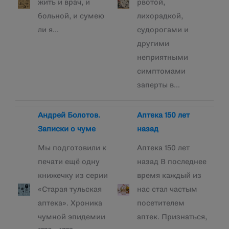
жить и врач, и
рвотой,
больной, и сумею
лихорадкой,
ли я…
судорогами и
другими
неприятными
симптомами
заперты в…
Андрей Болотов.
Аптека 150 лет
Записки о чуме
назад
Мы подготовили к
Аптека 150 лет
печати ещё одну
назад В последнее
книжечку из серии
время каждый из
«Старая тульская
нас стал частым
аптека». Хроника
посетителем
чумной эпидемии
аптек. Признаться,