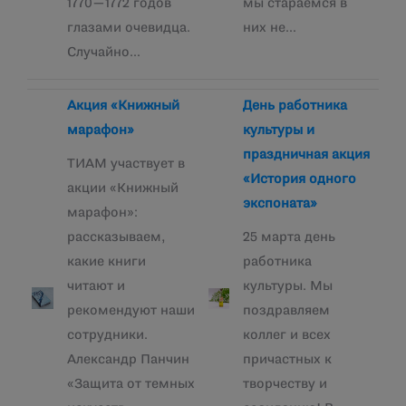
1770—1772 годов
мы стараемся в
глазами очевидца.
них не…
Случайно…
Акция «Книжный
День работника
марафон»
культуры и
праздничная акция
ТИАМ участвует в
«История одного
акции «Книжный
экспоната»
марафон»:
рассказываем,
25 марта день
какие книги
работника
читают и
культуры. Мы
рекомендуют наши
поздравляем
сотрудники.
коллег и всех
Александр Панчин
причастных к
«Защита от темных
творчеству и