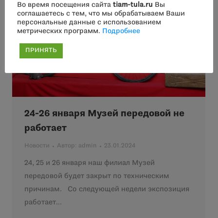
Во время посещения сайта
tiam-tula.ru
Вы
соглашаетесь с тем, что мы обрабатываем Ваши
персональные данные с использованием
метрических программ.
Подробнее
ПРИНЯТЬ
24-26 января Музей передовой не
работает
Новости
Автор:
admin
23.01.2024
24, 25 и 26 января наш филиал Музей
передовой будет закрыт по техническим
причинам. Со следующей недели экспозиция
работает…