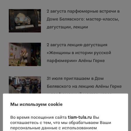
2 августа парфюмерные встречи в
Доме Белявского: мастер-классы,
дегустации, лекции
2 августа лекция-дегустация
«Женщины в истории русской
парфюмерии» Алёны Герке
31 июля приглашаем в Дом
Белявского на лекцию Алёны Герке
и парфюмерный мастер-класс
Ирины Чуриковой
Мы используем cookie
Творческий вечер Татьяны
Во время посещения сайта
tiam-tula.ru
Вы
соглашаетесь с тем, что мы обрабатываем Ваши
Юрковой
персональные данные с использованием