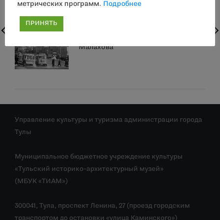
метрических программ.
Подробнее
ПРИНЯТЬ
Выставка фотографий Вячеслава
Малахова
Управление культуры и туризма администрации города
Тулы
Муниципальное бюджетное учреждение культуры
«Тульский историко-архитектурный музей»
(МБУК «ТИАМ»)
300041, Тула, проспект Ленина, 27 (проезд городским
транспортом до остановки «улица Каминского»)