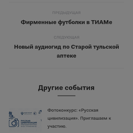
Навигация
ПРЕДЫДУЩАЯ
по
Фирменные футболки в ТИАМе
Предыдущая
запись:
записям
СЛЕДУЮЩАЯ
Новый аудиогид по Старой тульской
Следующая
аптеке
запись:
Другие события
Фотоконкурс: «Русская
цивилизация». Приглашаем к
участию.