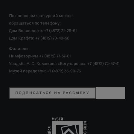
По вопросам экскурсий можно
обращаться по телефону:
Дом Белявского: +7 (4872) 31-26-61
Дом Крафта: +7 (4872) 70-40-58
Филиалы:
Нимфозориум +7 (4872) 77-37-01
Усадьба А. С. Хомякова «Богучарово»: +7 (4872) 72-67-41
Музей передовой: +7 (4872) 35-90-75
ПОДПИСАТЬСЯ НА РАССЫЛКУ