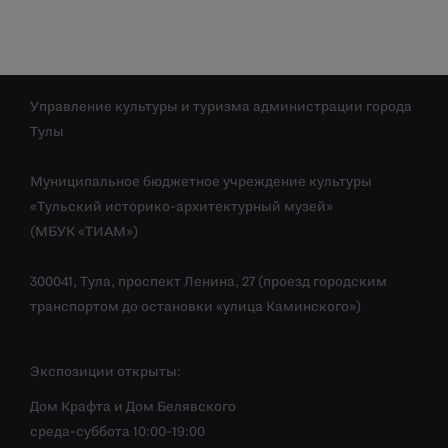
Управление культуры и туризма администрации города
Тулы
Муниципальное бюджетное учреждение культуры
«Тульский историко-архитектурный музей»
(МБУК «ТИАМ»)
300041, Тула, проспект Ленина, 27 (проезд городским
транспортом до остановки «улица Каминского»)
Экспозиции открыты:
Дом Крафта и Дом Белявского
среда-суббота 10:00-19:00