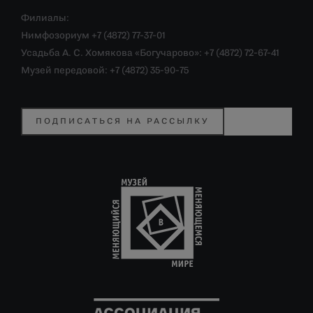
Филиалы:
Нимфозориум +7 (4872) 77-37-01
Усадьба А. С. Хомякова «Богучарово»: +7 (4872) 72-67-41
Музей передовой: +7 (4872) 35-90-75
ПОДПИСАТЬСЯ НА РАССЫЛКУ