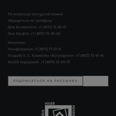
По вопросам экскурсий можно
обращаться по телефону:
Дом Белявского: +7 (4872) 31-26-61
Дом Крафта: +7 (4872) 70-40-58
Филиалы:
Нимфозориум +7 (4872) 77-37-01
Усадьба А. С. Хомякова «Богучарово»: +7 (4872) 72-67-41
Музей передовой: +7 (4872) 35-90-75
ПОДПИСАТЬСЯ НА РАССЫЛКУ