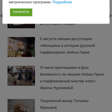
метрических программ.
Подробнее
2 августа парфюмерные встречи в
ПРИНЯТЬ
Доме Белявского: мастер-классы,
дегустации, лекции
2 августа лекция-дегустация
«Женщины в истории русской
парфюмерии» Алёны Герке
31 июля приглашаем в Дом
Белявского на лекцию Алёны Герке
и парфюмерный мастер-класс
Ирины Чуриковой
Творческий вечер Татьяны
Юрковой