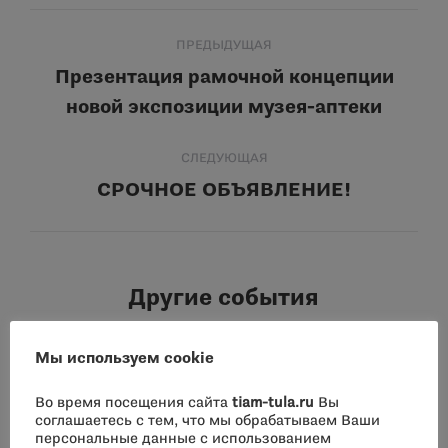
Навигация
ПРЕДЫДУЩАЯ
по
Презентация рамочной концепции
Предыдущая
новой экспозиции музея-аптеки
записям
запись:
СЛЕДУЮЩАЯ
СРОЧНОЕ ОБЪЯВЛЕНИЕ!
Следующая
запись:
Другие события
Мы используем cookie
Фотоконкурс: «Русская
цивилизация». Приглашаем к
Во время посещения сайта
tiam-tula.ru
Вы
соглашаетесь с тем, что мы обрабатываем Ваши
участию.
персональные данные с использованием