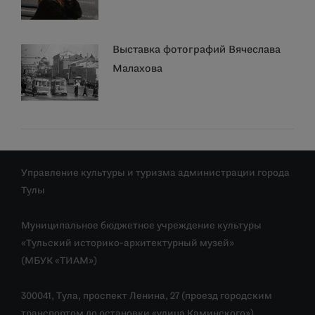
Выставка фотографий Вячеслава
Малахова
Управление культуры и туризма администрации города
Тулы
Муниципальное бюджетное учреждение культуры
«Тульский историко-архитектурный музей»
(МБУК «ТИАМ»)
300041, Тула, проспект Ленина, 27 (проезд городским
транспортом до остановки «улица Каминского»)