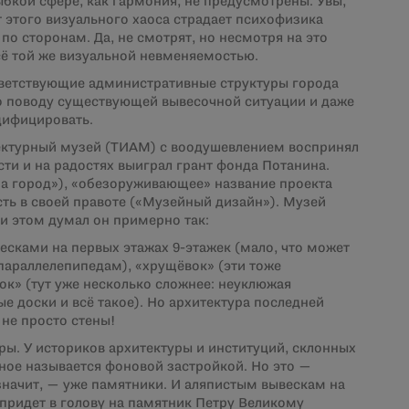
ыбкой сфере, как гармония, не предусмотрены. Увы,
т этого визуального хаоса страдает психофизика
по сторонам. Да, не смотрят, но несмотря на это
ё той же визуальной невменяемостью.
тветствующие административные структуры города
о поводу существующей вывесочной ситуации и даже
дифицировать.
тектурный музей (ТИАМ) с воодушевлением воспринял
сти и на радостях выиграл грант фонда Потанина.
на город»), «обезоруживающее» название проекта
сть в своей правоте («Музейный дизайн»). Музей
ри этом думал он примерно так:
весками на первых этажах 9-этажек (мало, что может
параллелепипедам), «хрущёвок» (эти тоже
ок» (тут уже несколько сложнее: неуклюжая
 доски и всё такое). Но архитектура последней
 не просто стены!
вры. У историков архитектуры и институций, склонных
ное называется фоновой застройкой. Но это —
значит, — уже памятники. И аляпистым вывескам на
 придет в голову на памятник Петру Великому