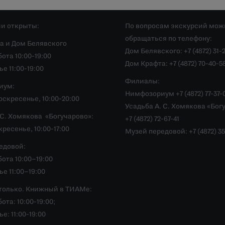
и открыты:
По вопросам экскурсий мож
обращаться по телефону:
а и Дом Белявского
Дом Белявского: +7 (4872) 31-
ота 10:00-19:00
Дом Крафта: +7 (4872) 70-40-5
е 11:00-19:00
Филиалы:
иум:
Нимфозориум +7 (4872) 77-37-
скресенье, 10:00-20:00
Усадьба А. С. Хомякова «Бог
.С. Хомякова «Богучарово»:
+7 (4872) 72-67-41
ресенье, 10:00-17:00
Музей передовой: +7 (4872) 35
едовой:
ота 10:00–19:00
е 11:00–19:00
только. Книжный в ТИАМе:
ота: 10:00-19:00;
е: 11:00-19:00