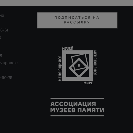
но
ПОДПИСАТЬСЯ НА
РАССЫЛКУ
26-61
8
01
учарово»:
-90-75