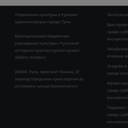
Управление культуры и туризма
Экспозици
администрации города Тулы
Дом Крафт
среда-субб
Муниципальное бюджетное
воскресень
учреждение культуры «Тульский
Нимфозор
историко-архитектурный музей»
вторник-во
(МБУК «ТИАМ»)
Усадьба А
300041, Тула, проспект Ленина, 27
среда-воск
(проезд городским транспортом до
Музей пер
остановки «улица Каминского»)
среда-субб
воскресень
Подумать 
среда-субб
воскресень