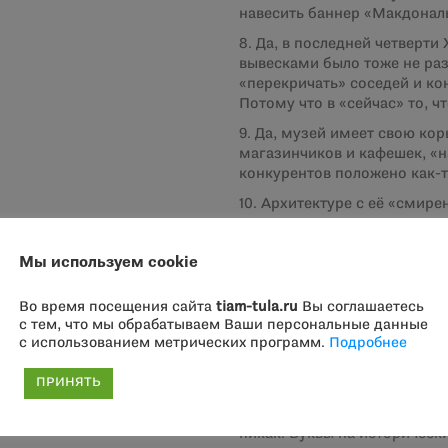
навесить баннер «Макдонал
8. Да, в последней четверти
вывесками было тоже не разг
«перекричать» соседей и ко
Потому что в «сейчас» то, ч
9. Да, музей имеет свою ко
магазинчиков и кафешек, «н
конкурентов положено как-т
10. Архитектуре с её «сми
11. Музей пытается дать архи
Мы используем cookie
12. ТИАМ ангажировал одно
Суркова. Юрий разработал п
обидеть!), он почти вкрадчи
Во время посещения сайта
tiam-tula.ru
Вы соглашаетесь
(угощайтесь). Предложения 
с тем, что мы обрабатываем Ваши персональные данные
с использованием метрических программ.
Подробнее
все эти кафешки и магазинч
властям.
ПРИНЯТЬ
13. А пока проект обсудили
архитектуры и культурологи
никак. Буквы на историческ