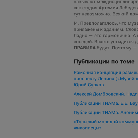
называют междисциплинарно
как студия Артемия Лебедев
тут невозможно. Всякий дом
14. Предполагалось, что му
прилажены к зданиям. Слово
Ладно — это гармонично. А н
соседей. Власть устыдится 
ПРАВИЛА
будут. Поэтому —
Публикации по теме
Рамочная концепция размеще
проспекту Ленина («Музейный
Юрий Сурков
Алексей Домбровский. Надп
Публикации ТИАМа. Е.Е. Бау
Публикации ТИАМа. Анонимн
«Тульский молодой коммуна
живописцы»