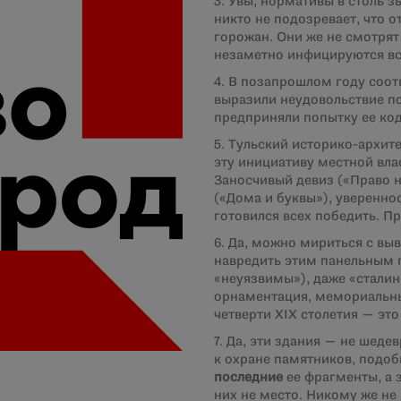
3. Увы, нормативы в столь з
никто не подозревает, что о
горожан. Они же не смотрят 
незаметно инфицируются вс
4. В позапрошлом году соо
выразили неудовольствие п
предприняли попытку ее ко
5. Тульский историко-архи
эту инициативу местной вла
Заносчивый девиз («Право 
(«Дома и буквы»), уверенно
готовился всех победить. П
6. Да, можно мириться с вы
навредить этим панельным 
«неуязвимы»), даже «сталин
орнаментация, мемориальные
четверти
XIX
столетия — это
7. Да, эти здания — не шеде
к охране памятников, подоб
последние
ее фрагменты, а 
них не место. Никому же не