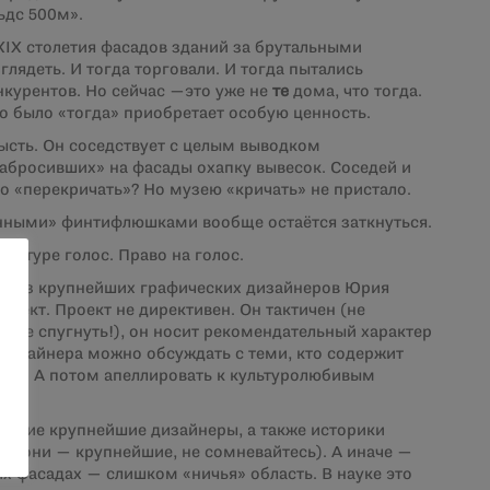
ьдс 500м».
XIX
столетия фасадов зданий за брутальными
лядеть. И тогда торговали. И тогда пытались
нкурентов. Но сейчас —это уже не
те
дома, что тогда.
то было «тогда» приобретает особую ценность.
рысть. Он соседствует с целым выводком
абросивших» на фасады охапку вывесок. Соседей и
о «перекричать»? Но музею «кричать» не пристало.
ренными» финтифлюшками вообще остаётся заткнуться.
тектуре голос. Право на голос.
го из крупнейших графических дизайнеров Юрия
роект. Проект не директивен. Он тактичен (не
в (не спугнуть!), он носит рекомендательный характер
дизайнера можно обсуждать с теми, кто содержит
ики. А потом апеллировать к культуролюбивым
 другие крупнейшие дизайнеры, а также историки
 (и они — крупнейшие, не сомневайтесь). А иначе —
их фасадах — слишком «ничья» область. В науке это