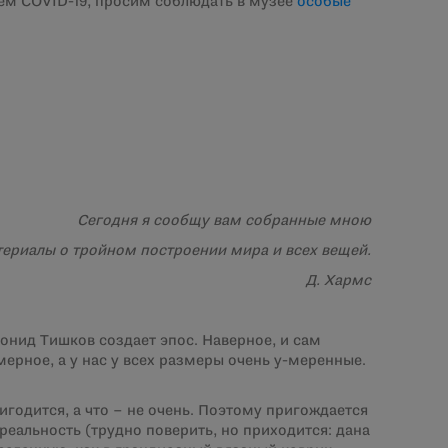
ием COVID-19, просим соблюдать в музее
особые
Сегодня я сообщу вам собранные мною
ериалы о тройном построении мира и всех вещей.
Хармс
еонид Тишков создает эпос. Наверное, и сам
мерное, а у нас у всех размеры очень у-меренные.
игодится, а что – не очень. Поэтому пригождается
реальность (трудно поверить, но приходится: дана