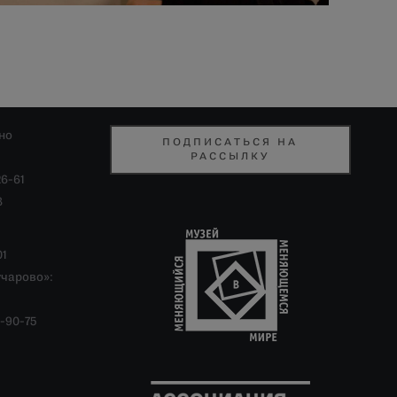
но
ПОДПИСАТЬСЯ НА
РАССЫЛКУ
26-61
8
01
учарово»:
-90-75