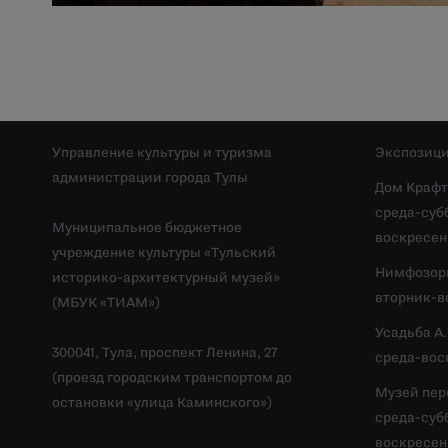
Управление культуры и туризма
Экспозици
администрации города Тулы
Дом Крафт
среда-субб
Муниципальное бюджетное
воскресень
учреждение культуры «Тульский
Нимфозор
историко-архитектурный музей»
вторник-во
(МБУК «ТИАМ»)
Усадьба А
300041, Тула, проспект Ленина, 27
среда-воск
(проезд городским транспортом до
Музей пер
остановки «улица Каминского»)
среда-субб
воскресень