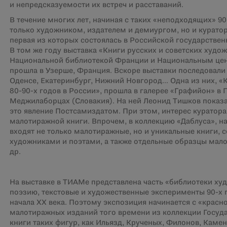
и непредсказуемости их встреч и расставаний.
В течение многих лет, начиная с таких «неподходящих» 9
только художником, издателем и демиургом, но и куратор
первая из которых состоялась в Российской государственн
В том же году выставка «Книги русских и советских худож
Национальной библиотекой Франции и Национальным цен
прошла в Узерше, Франция. Вскоре выставки последовали 
Оденсе, Екатеринбург, Нижний Новгород… Одна из них, «К
80-90-х годов в России», прошла в галерее «Графийон» в 
Меджилаборцах (Словакия). На ней Леонид Тишков показал
это явление Постсамиздатом. При этом, интерес куратор
малотиражной книги. Впрочем, в коллекцию «Даблуса», 
входят не только малотиражные, но и уникальные книги,
художниками и поэтами, а также отдельные образцы мало
др.
На выставке в ТИАМе представлена часть «библиотеки худ
поэзию, текстовые и художественные эксперименты 90-х
начала XX века. Поэтому экспозиция начинается с «красн
малотиражных изданий того времени из коллекции Госуда
книги таких фигур, как Ильязд, Крученых, Филонов, Камен