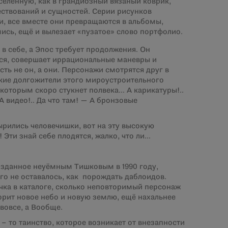
Вселенную, как в грандиозный вязаный коврик,
ствований и сущностей. Серии рисунков
и, все вместе они превращаются в альбомы,
ись, ещё и вылезает «пузатое» слово портфолио.
в себе, а Эпос требует продолжения. Он
тся, совершает иррациональные маневры и
сть не он, а они. Персонажи смотрятся друг в
акие долгожители этого мироустроительного
которым скоро стукнет полвека… А карикатуры!..
А видео!.. Да что там! — А бронзовые
ырились человечишки, вот на эту высокую
 Эти знай себе плодятся, жалко, что ли…
созданное неуёмным Тишковым в 1990 году,
о не оставалось, как порождать даблоидов.
чка в каталоге, сколько неповторимый персонаж
орит новое небо и новую землю, ещё нахальнее
вовсе, а Вообще.
 – то таинство, которое возникает от внезапности