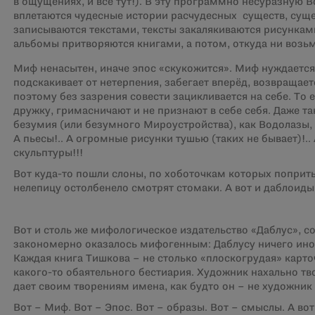
в ощущениях, и всё тут!). В эту программно несуразную 
вплетаются чудесные истории расчудесных существ, суще
записываются текстами, тексты закалякиваются рисункам
альбомы притворяются книгами, а потом, откуда ни возьм
Миф ненасытен, иначе эпос «скукожится». Миф нуждается 
подскакивает от нетерпения, забегает вперёд, возвращае
поэтому без зазрения совести зацикливается на себе. То е
дружку, гримасничают и не признают в себе себя. Даже т
безумия (или безумного Мироустройства), как Водолазы, 
А пьесы!.. А огромные рисунки тушью (таких не бывает)!.. 
скульптуры!!!
Вот куда-то пошли слоны, по хоботочкам которых поприт
нелепицу остолбенело смотрят стомаки. А вот и даблоиды!
Вот и столь же мифологическое издательство «Даблус», 
закономерно оказалось мифогенным: Даблусу ничего иног
Каждая книга Тишкова – не столько «плоскогрудая» карто
какого-то обаятельного бестиария. Художник нахально тв
дает своим творениям имена, как будто он – не художник 
Вот – Миф. Вот – Эпос. Вот – образы. Вот – смыслы. А вот