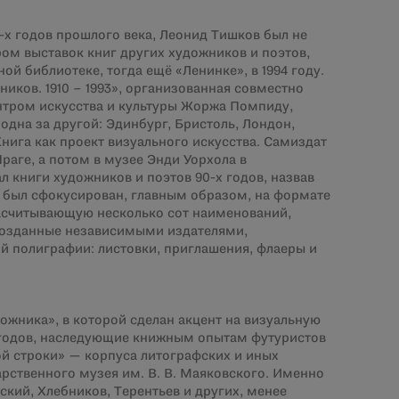
0-х годов прошлого века, Леонид Тишков был не
ом выставок книг других художников и поэтов,
ой библиотеке, тогда ещё «Ленинке», в 1994 году.
ников. 1910 – 1993», организованная совместно
тром искусства и культуры Жоржа Помпиду,
одна за другой: Эдинбург, Бристоль, Лондон,
нига как проект визуального искусства. Самиздат
Праге, а потом в музее Энди Уорхола в
 книги художников и поэтов 90-х годов, назвав
а был сфокусирован, главным образом, на формате
насчитывающую несколько сот наименований,
 созданные независимыми издателями,
й полиграфии: листовки, приглашения, флаеры и
ожника», в которой сделан акцент на визуальную
 годов, наследующие книжным опытам футуристов
ой строки» — корпуса литографских и иных
рственного музея им. В. В. Маяковского. Именно
ский, Хлебников, Терентьев и других, менее