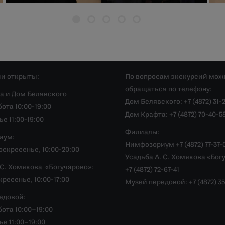
и открыты:
По вопросам экскурсий мож
обращаться по телефону:
а и Дом Белявского
Дом Белявского: +7 (4872) 31-
ота 10:00-19:00
Дом Крафта: +7 (4872) 70-40-5
е 11:00-19:00
Филиалы:
иум:
Нимфозориум +7 (4872) 77-37-
скресенье, 10:00-20:00
Усадьба А. С. Хомякова «Бог
.С. Хомякова «Богучарово»:
+7 (4872) 72-67-41
ресенье, 10:00-17:00
Музей передовой: +7 (4872) 35
едовой:
ота 10:00–19:00
е 11:00–19:00