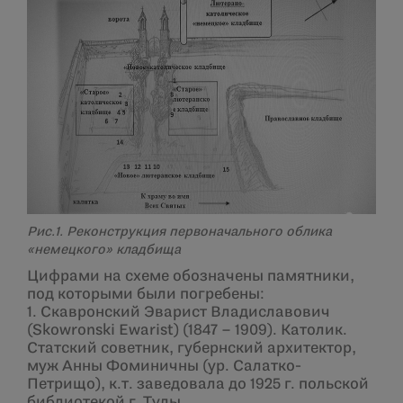
Рис.1. Реконструкция первоначального облика
«немецкого» кладбища
Цифрами на схеме обозначены памятники,
под которыми были погребены:
1. Скавронский Эварист Владиславович
(Skowronski Ewarist) (1847 – 1909). Католик.
Статский советник, губернский архитектор,
муж Анны Фоминичны (ур. Салатко-
Петрищо), к.т. заведовала до 1925 г. польской
библиотекой г. Тулы.