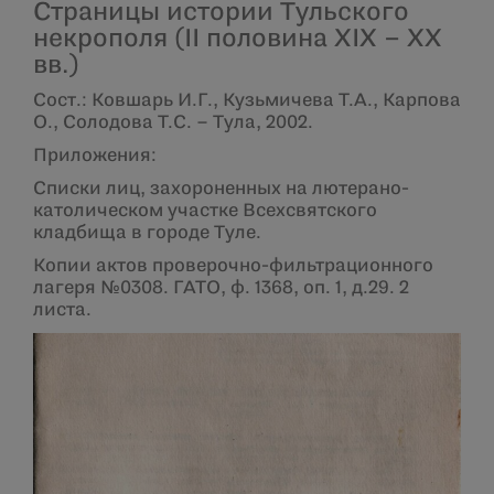
Страницы истории Тульского
некрополя (II половина XIX – XX
вв.)
Сост.: Ковшарь И.Г., Кузьмичева Т.А., Карпова
О., Солодова Т.С. – Тула, 2002.
Приложения:
Списки лиц, захороненных на лютерано-
католическом участке Всехсвятского
кладбища в городе Туле.
Копии актов проверочно-фильтрационного
лагеря №0308. ГАТО, ф. 1368, оп. 1, д.29. 2
листа.