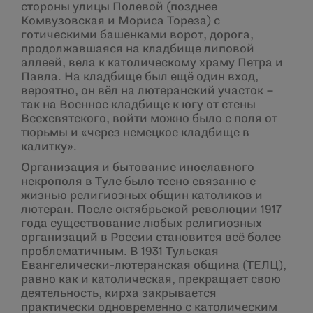
стороны улицы Полевой (позднее
Комвузовская и Мориса Тореза) с
готическими башенками ворот, дорога,
продолжавшаяся на кладбище липовой
аллеей, вела к католическому храму Петра и
Павла. На кладбище был ещё один вход,
вероятно, он вёл на лютеранский участок –
так на Военное кладбище к югу от стены
Всехсвятского, войти можно было с поля от
тюрьмы и «через немецкое кладбище в
калитку».
Организация и бытование инославного
некрополя в Туле было тесно связанно с
жизнью религиозных общин католиков и
лютеран. После октябрьской революции 1917
года существование любых религиозных
организаций в России становится всё более
проблематичным. В 1931 Тульская
Евангелически-лютеранская община (ТЕЛЦ),
равно как и католическая, прекращает свою
деятельность, кирха закрывается
практически одновременно с католическим