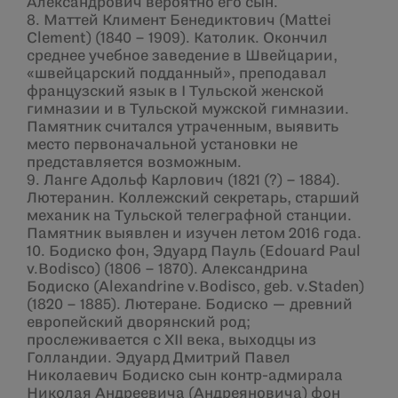
Александрович вероятно его сын.
8. Маттей Климент Бенедиктович (Mattei
Clement) (1840 – 1909). Католик. Окончил
среднее учебное заведение в Швейцарии,
«швейцарский подданный», преподавал
французский язык в I Тульской женской
гимназии и в Тульской мужской гимназии.
Памятник считался утраченным, выявить
место первоначальной установки не
представляется возможным.
9. Ланге Адольф Карлович (1821 (?) – 1884).
Лютеранин. Коллежский секретарь, старший
механик на Тульской телеграфной станции.
Памятник выявлен и изучен летом 2016 года.
10. Бодиско фон, Эдуард Пауль (Edouard Paul
v.Bodisco) (1806 – 1870). Александрина
Бодиско (Alexandrine v.Bodisco, geb. v.Staden)
(1820 – 1885). Лютеране. Бодиско — древний
европейский дворянский род;
прослеживается с XII века, выходцы из
Голландии. Эдуард Дмитрий Павел
Николаевич Бодиско сын контр-адмирала
Николая Андреевича (Андреяновича) фон