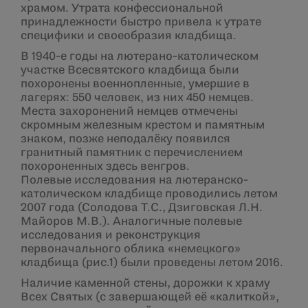
храмом. Утрата конфессиональной
принадлежности быстро привела к утрате
специфики и своеобразия кладбища.
В 1940-е годы на лютерано-католическом
участке Всесвятского кладбища были
похоронены военнопленные, умершие в
лагерях: 550 человек, из них 450 немцев.
Места захоронений немцев отмечены
скромным железным крестом и памятным
знаком, позже неподалёку появился
гранитный памятник с перечислением
похороненных здесь венгров.
Полевые исследования на лютеранско-
католическом кладбище проводились летом
2007 года (Солодова Т.С., Дзиговская Л.Н.
Майоров М.В.). Аналогичные полевые
исследования и реконструкция
первоначального облика «немецкого»
кладбища (рис.1) были проведены летом 2016.
Наличие каменной стены, дорожки к храму
Всех Святых (с завершающей её «калиткой»,