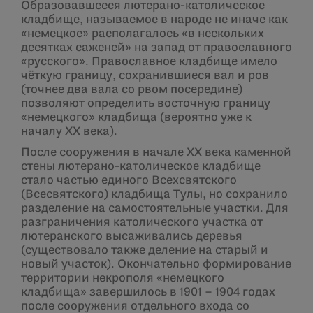
Образовавшееся лютерано-католическое
кладбище, называемое в народе не иначе как
«немецкое» располагалось «в нескольких
десятках саженей» на запад от православного
«русского». Православное кладбище имело
чёткую границу, сохранившиеся вал и ров
(точнее два вала со рвом посередине)
позволяют определить восточную границу
«немецкого» кладбища (вероятно уже к
началу ХХ века).
После сооружения в начале ХХ века каменной
стены лютерано-католическое кладбище
стало частью единого Всехсвятского
(Всесвятского) кладбища Тулы, но сохранило
разделение на самостоятельные участки. Для
разграничения католического участка от
лютеранского высаживались деревья
(существовало также деление на старый и
новый участок). Окончательно формирование
территории некрополя «немецкого
кладбища» завершилось в 1901 – 1904 годах
после сооружения отдельного входа со