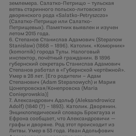
землемера. Салатко-Петрищо – тульская
ветвь старинного польско-литовского
дворянского рода «Salatko-Petryszczo»
(Салатко-Петрище или Салатко-
Петрищевых). Памятник выявлен и изучен
летом 2015 года.
6. Степанов Станислав Адамович (Stepanow
Stanislaw) (1868 – 1896). Католик. «Коморник»
(komornik) города Тулы. Налоговый
инспектор, почётный гражданин. В 1896
губернский секретарь Станислав Адамович
Степанов работал в «Губернской чертёжной».
Умер в 28 лет. [Его родители – Адам
Степанович (Adam Stepanowych) и Мария
Цонепровская/Конепровска (Maria
Conieprowskia)]
7. Александрович Адольф (Aleksandrowicz
Adolf) (1840 (?) – 1893). Католик. Дворянин.
Энциклопедический словарь Брокгауза и
Ефрона сообщает, что Александровичи —
графы и дворяне. Род этот происходит из
Литвы. Умер в 53 года. Иван Адольфович