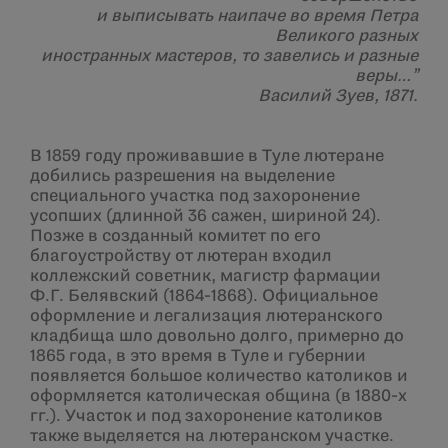
и выписывать наипаче во время Петра
Великого разных
иностранных мастеров, то завелись и разные
веры…”
Василий Зуев, 1871.
В 1859 году проживавшие в Туле лютеране
добились разрешения на выделение
специального участка под захоронение
усопших (длинной 36 сажен, шириной 24).
Позже в созданный комитет по его
благоустройству от лютеран входил
коллежский советник, магистр фармации
Ф.Г. Белявский (1864-1868). Официальное
оформление и легализация лютеранского
кладбища шло довольно долго, примерно до
1865 года, в это время в Туле и губернии
появляется большое количество католиков и
оформляется католическая община (в 1880-х
гг.). Участок и под захоронение католиков
также выделяется на лютеранском участке.