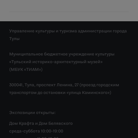
Управление культуры и туризма администрации города
Тулы
Муниципальное бюджетное учреждение культуры
«Тульский историко-архитектурный музей»
(МБУК «ТИАМ»)
300041, Тула, проспект Ленина, 27 (проезд городским
транспортом до остановки «улица Каминского»)
Экспозиции открыты:
Дом Крафта и Дом Белявского
среда-суббота 10:00-19:00