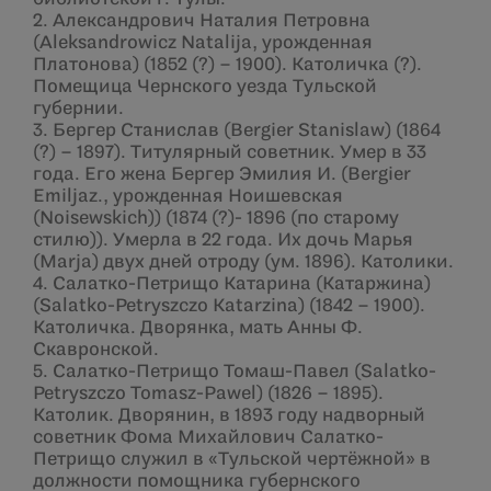
2. Александрович Наталия Петровна
(Aleksandrowicz Natalija, урожденная
Платонова) (1852 (?) – 1900). Католичка (?).
Помещица Чернского уезда Тульской
губернии.
3. Бергер Станислав (Bergier Stanislaw) (1864
(?) – 1897). Титулярный советник. Умер в 33
года. Его жена Бергер Эмилия И. (Bergier
Emiljaz., урожденная Ноишевская
(Noisewskich)) (1874 (?)- 1896 (по старому
стилю)). Умерла в 22 года. Их дочь Марья
(Marja) двух дней отроду (ум. 1896). Католики.
4. Салатко-Петрищо Катарина (Катаржина)
(Salatko-Petryszczo Katarzina) (1842 – 1900).
Католичка. Дворянка, мать Анны Ф.
Скавронской.
5. Салатко-Петрищо Томаш-Павел (Salatko-
Petryszczo Tomasz-Pawel) (1826 – 1895).
Католик. Дворянин, в 1893 году надворный
советник Фома Михайлович Салатко-
Петрищо служил в «Тульской чертёжной» в
должности помощника губернского