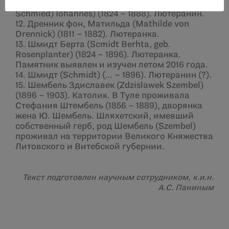
11. Хотсшмидт Иоганнес (Hotzshmied (Hotz
Schmied) Iohannes) (1824 – 1888). Лютеранин.
12. Дренник фон, Матильда (Mathilde von
Drennick) (1811 – 1882). Лютеранка.
13. Шмидт Берта (Scmidt Berhta, geb.
Rosenplanter) (1824 – 1896). Лютеранка.
Памятник выявлен и изучен летом 2016 года.
14. Шмидт (Schmidt) (… – 1896). Лютеранин (?).
15. Шембель Здиславек (Zdzislawek Szembel)
(1896 – 1903). Католик. В Туле проживала
Стефания Штембель (1856 – 1889), дворянка
жена Ю. Шембель. Шляхетский, имевший
собственный герб, род Шембель (Szembel)
проживал на территории Великого Княжества
Литовского и Витебской губернии.
Текст подготовлен научным сотрудником, к.и.н.
А.С. Паниным