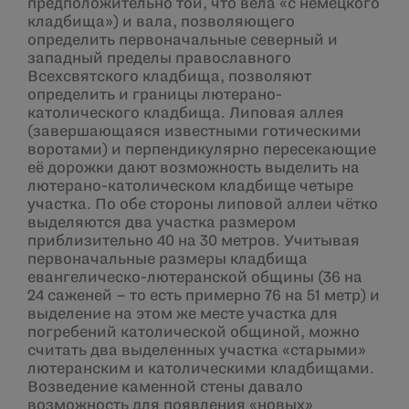
предположительно той, что вела «с немецкого
кладбища») и вала, позволяющего
определить первоначальные северный и
западный пределы православного
Всехсвятского кладбища, позволяют
определить и границы лютерано-
католического кладбища. Липовая аллея
(завершающаяся известными готическими
воротами) и перпендикулярно пересекающие
её дорожки дают возможность выделить на
лютерано-католическом кладбище четыре
участка. По обе стороны липовой аллеи чётко
выделяются два участка размером
приблизительно 40 на 30 метров. Учитывая
первоначальные размеры кладбища
евангелическо-лютеранской общины (36 на
24 саженей – то есть примерно 76 на 51 метр) и
выделение на этом же месте участка для
погребений католической общиной, можно
считать два выделенных участка «старыми»
лютеранским и католическими кладбищами.
Возведение каменной стены давало
возможность для появления «новых»