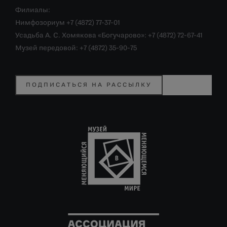
Филиалы:
Нимфозориум +7 (4872) 77-37-01
Усадьба А. С. Хомякова «Богучарово»: +7 (4872) 72-67-41
Музей передовой: +7 (4872) 35-90-75
ПОДПИСАТЬСЯ НА РАССЫЛКУ