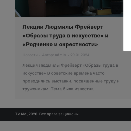
Лекции Людмилы Фрейверт
«Образы труда в искусстве» и
«Родченко и окрестности»
Новости
Автор:
admin
29.01.2024
Лекция Людмилы Фрейверт «Образы труда в
искусстве» В советские времена часто
проводились выставки, посвященные труду и
труженикам. Тема была известна…
ТИАМ, 2026. Все права защищены.