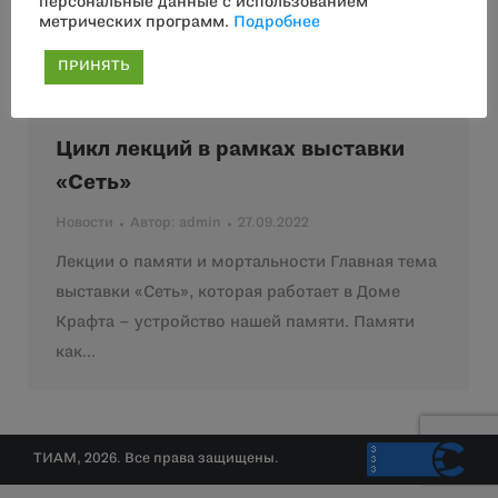
персональные данные с использованием
метрических программ.
Подробнее
ПРИНЯТЬ
Цикл лекций в рамках выставки
«Сеть»
Новости
Автор:
admin
27.09.2022
Лекции о памяти и мортальности Главная тема
выставки «Сеть», которая работает в Доме
Крафта – устройство нашей памяти. Памяти
как…
ТИАМ, 2026. Все права защищены.