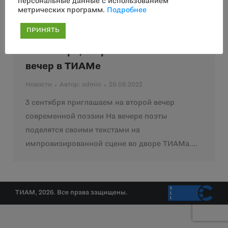
персональные данные с использованием
метрических программ.
Подробнее
ПРИНЯТЬ
3 сентября, второй поэтический
вечер в ТИАМе
Новости
Автор:
admin
29.08.2022
3 сентября приглашаем на второй вечер
современной поэзии На вечере поэты
поделятся своими текстами на
импровизированной сцене во дворе ТИАМа.…
ТИАМ, 2026. Все права защищены.