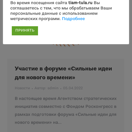
Во время посещения сайта
tiam-tula.ru
Вы
соглашаетесь с тем, что мы обрабатываем Ваши
персональные данные с использованием
метрических программ.
Подробнее
ПРИНЯТЬ
Участие в форуме «Сильные идеи
для нового времени»
Новости
Автор:
admin
05.04.2022
В настоящее время Агентством стратегических
инициатив совместно с Фондом Росконгресс в
рамках подготовки форума «Сильные идеи для
нового времени» на…