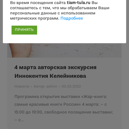
Во время посещения сайта
tiam-tula.ru
Вы
соглашаетесь с тем, что мы обрабатываем Ваши
персональные данные с использованием
метрических программ.
Подробнее
ПРИНЯТЬ
4 марта авторская экскурсия
Иннокентия Келейникова
Новости
Автор:
admin
02.03.2022
Программа открытия выставки «Жар-книга:
самые красивые книги России» 4 марта: – с
15:00 до 19:00, свободное посещение выставки;
– с…