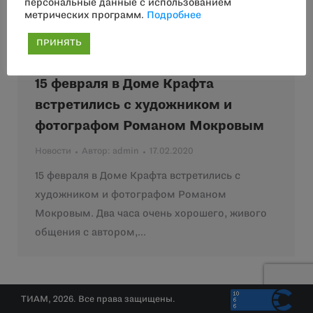
персональные данные с использованием
метрических программ.
Подробнее
ПРИНЯТЬ
15 февраля в Доме Крафта
встретились с художником и
фотографом Романом Мокровым
Новости
Автор:
admin
17.02.2020
15 февраля в Доме Крафта встретились с
художником и фотографом Романом
Мокровым. Два часа очень хорошего, живого
общения с автором,…
ТИАМ, 2026. Все права защищены.