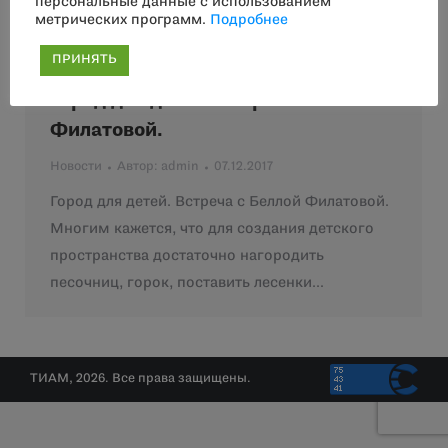
персональные данные с использованием
метрических программ.
Подробнее
ПРИНЯТЬ
Город для детей. Встреча с Беллой
Филатовой.
Новости
Автор:
admin
07.12.2017
Город для детей. Встреча с Беллой Филатовой.
Многим кажется, что для создания детского
пространства достаточно нагородить
песочниц, горок, поставить лесенки…
ТИАМ, 2026. Все права защищены.