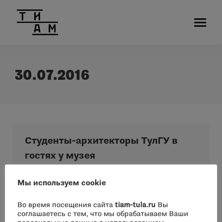
30.07.2016
Cтуденты-архитекторы ТулГУ в
гостях у музея
Новости
Автор:
admin
30.07.2016
Мы используем cookie
В июле в нашем музее проходили практику
студенты-архитекторы ТулГУ. Выражаем
Во время посещения сайта
tiam-tula.ru
Вы
соглашаетесь с тем, что мы обрабатываем Ваши
благодарность ребятам за оказанную помощь