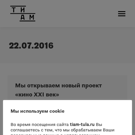
22.07.2016
Мы открываем новый проект
«кино XXI век»
Новости
Автор:
admin
22.07.2016
Мы используем cookie
Дорогие зрители! Мы открываем новый проект
«кино XXI век». Это будет продолжение
Во время посещения сайта
tiam-tula.ru
Вы
соглашаетесь с тем, что мы обрабатываем Ваши
проекта Ретроспектива, что уже 2 года идет