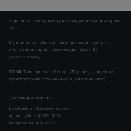
Управление культуры и туризма администрации города
Тулы
Муниципальное бюджетное учреждение культуры
«Тульский историко-архитектурный музей»
(МБУК «ТИАМ»)
300041, Тула, проспект Ленина, 27 (проезд городским
транспортом до остановки «улица Каминского»)
Экспозиции открыты:
Дом Крафта и Дом Белявского
среда-суббота 10:00-19:00
воскресенье 11:00-19:00