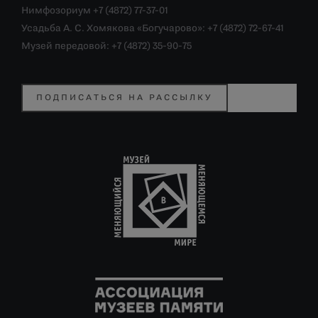
Нимфозориум +7 (4872) 77-37-01
Усадьба А. С. Хомякова «Богучарово»: +7 (4872) 72-67-41
Музей передовой: +7 (4872) 35-90-75
ПОДПИСАТЬСЯ НА РАССЫЛКУ