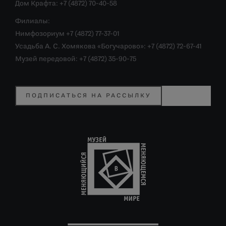
Дом Крафта: +7 (4872) 70-40-58
Филиалы:
Нимфозориум +7 (4872) 77-37-01
Усадьба А. С. Хомякова «Богучарово»: +7 (4872) 72-67-41
Музей передовой: +7 (4872) 35-90-75
ПОДПИСАТЬСЯ НА РАССЫЛКУ