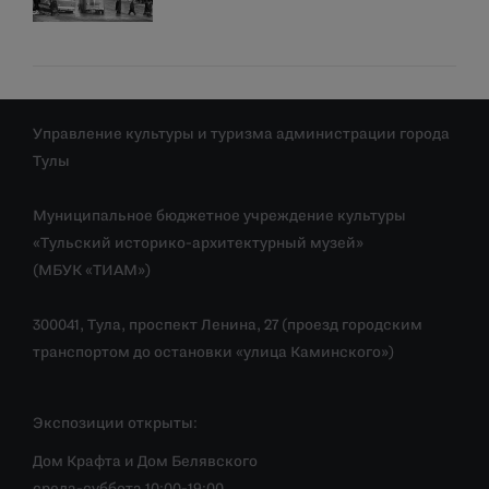
Управление культуры и туризма администрации города
Тулы
Муниципальное бюджетное учреждение культуры
«Тульский историко-архитектурный музей»
(МБУК «ТИАМ»)
300041, Тула, проспект Ленина, 27 (проезд городским
транспортом до остановки «улица Каминского»)
Экспозиции открыты:
Дом Крафта и Дом Белявского