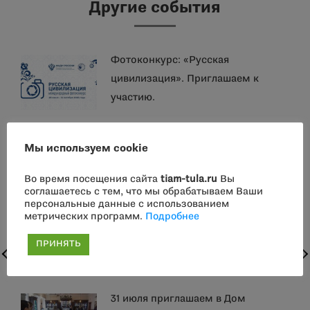
Другие события
Фотоконкурс: «Русская
цивилизация». Приглашаем к
участию.
2 августа парфюмерные встречи в
Мы используем cookie
Доме Белявского: мастер-классы,
дегустации, лекции
Во время посещения сайта
tiam-tula.ru
Вы
соглашаетесь с тем, что мы обрабатываем Ваши
персональные данные с использованием
метрических программ.
Подробнее
2 августа лекция-дегустация
«Женщины в истории русской
ПРИНЯТЬ
парфюмерии» Алёны Герке
31 июля приглашаем в Дом