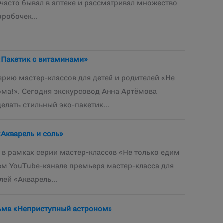
 часто бывал в аптеке и рассматривал множество
оробочек…
«Пакетик с витаминами»
рию мастер-классов для детей и родителей «Не
ома!». Сегодня экскурсовод Анна Артёмова
делать стильный эко-пакетик…
«Акварель и соль»
0 в рамках серии мастер-классов «Не только едим
ем YouTube-канале премьера мастер-класса для
елей «Акварель…
ьма «Неприступный астроном»