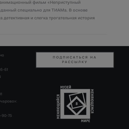
 анимационный фильм «Неприступный
зданный специально для ТИАМа. В основе
а детективная и слегка трогательная история
но
ПОДПИСАТЬСЯ НА
РАССЫЛКУ
26-61
8
01
учарово»:
-90-75