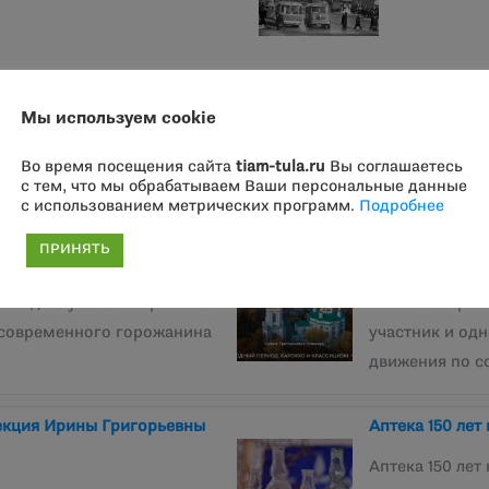
Мы используем cookie
Во время посещения сайта
tiam-tula.ru
Вы соглашаетесь
Похожие записи
с тем, что мы обрабатываем Ваши персональные данные
с использованием метрических программ.
Подробнее
 Роль кремля в картине
«Переходный п
ПРИНЯТЬ
ссовой культуре в целом»
Григорьевны 
нлайн-дискуссию «Тиражные
И. Г. Ковшарь 
 современного горожанина
участник и од
движения по с
Лекция Ирины Григорьевны
Аптека 150 лет
Аптека 150 ле