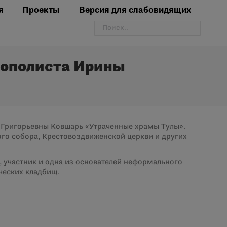
я
Проекты
Версия для слабовидящих
Поиск:
рополиста Ирины
ны Григорьевны Ковшарь «Утраченные храмы Тулы».
го собора, Крестовоздвиженской церкви и других
д, участник и одна из основателей неформального
ческих кладбищ.