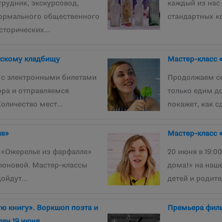
трудник, экскурсовод,
каждый из нас
формального общественного
стандартных к
исторических…
тскому кладбищу
Мастер-класс 
 с электронными билетами
Продолжаем се
ора и отправляемся
только едим д
Количество мест…
покажет, как с
ле»
Мастер-класс 
й «Ожерелье из фарфалле»
20 июня в 19:0
фоновой. Мастер-классы
дома!» на наш
дойдут…
детей и родит
ую книгу». Воркшоп поэта и
Премьера фил
лян 19 июня