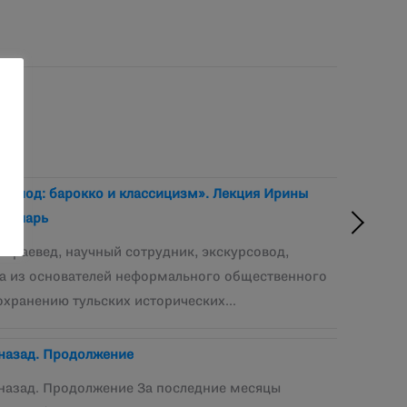
ериод: барокко и классицизм». Лекция Ирины
Ковшарь
– краевед, научный сотрудник, экскурсовод,
на из основателей неформального общественного
охранению тульских исторических…
 назад. Продолжение
т назад. Продолжение За последние месяцы