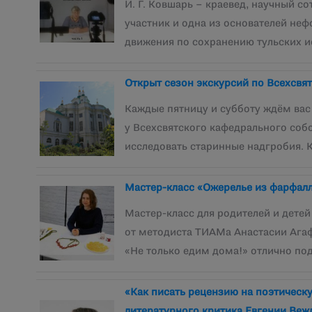
И. Г. Ковшарь – краевед, научный со
участник и одна из основателей не
движения по сохранению тульских 
Открыт сезон экскурсий по Всехсвя
Каждые пятницу и субботу ждём вас
у Всехсвятского кафедрального соб
исследовать старинные надгробия. 
Мастер-класс «Ожерелье из фарфал
Мастер-класс для родителей и дете
от методиста ТИАМа Анастасии Ага
«Не только едим дома!» отлично по
«Как писать рецензию на поэтическ
литературного критика Евгении Веж