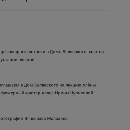
парфюмерные встречи в Доме Белявского: мастер-
густации, лекции
иглашаем в Дом Белявского на лекцию Алёны
арфюмерный мастер-класс Ирины Чуриковой
фотографий Вячеслава Малахова