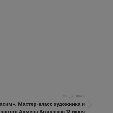
СЛЕДУЮЩАЯ
асим». Мастер-класс художника и
едагога Армена Аганесова 13 июня