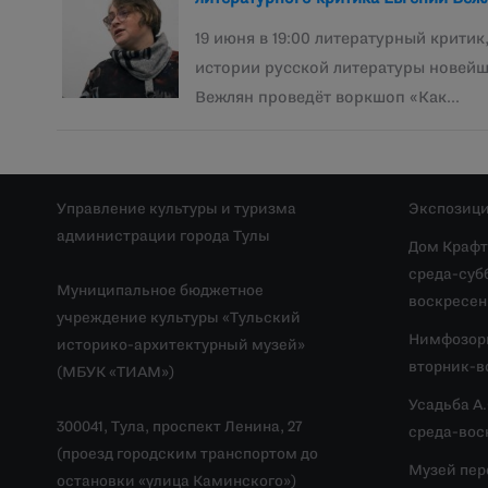
19 июня в 19:00 литературный критик
истории русской литературы новейш
Вежлян проведёт воркшоп «Как…
Управление культуры и туризма
Экспозици
администрации города Тулы
Дом Крафт
среда-субб
Муниципальное бюджетное
воскресень
учреждение культуры «Тульский
Нимфозор
историко-архитектурный музей»
вторник-во
(МБУК «ТИАМ»)
Усадьба А
300041, Тула, проспект Ленина, 27
среда-воск
(проезд городским транспортом до
Музей пер
остановки «улица Каминского»)