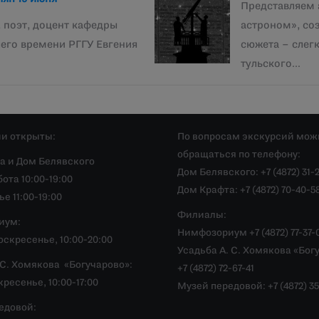
Представляем
, поэт, доцент кафедры
астроном», со
его времени РГГУ Евгения
сюжета – слегк
тульского…
и открыты:
По вопросам экскурсий мож
обращаться по телефону:
а и Дом Белявского
Дом Белявского: +7 (4872) 31-
ота 10:00-19:00
Дом Крафта: +7 (4872) 70-40-5
е 11:00-19:00
Филиалы:
иум:
Нимфозориум +7 (4872) 77-37-
скресенье, 10:00-20:00
Усадьба А. С. Хомякова «Бог
.С. Хомякова «Богучарово»:
+7 (4872) 72-67-41
ресенье, 10:00-17:00
Музей передовой: +7 (4872) 35
едовой: