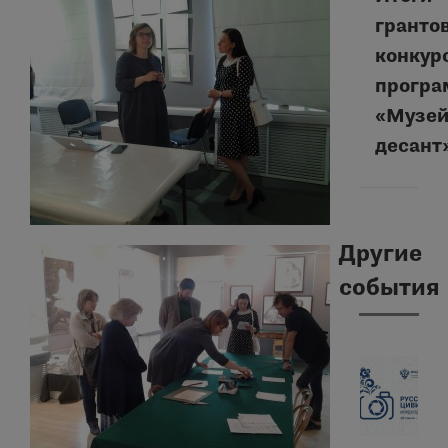
гранто
конкур
Следую
прогр
запись:
«Музе
десант
Другие
события