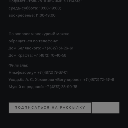
Подумать только. Книжный в ТИАМе:
среда-суббота: 10:00-19:00;
воскресенье: 11:00-19:00
По вопросам экскурсий можно
обращаться по телефону:
Дом Белявского: +7 (4872) 31-26-61
Дом Крафта: +7 (4872) 70-40-58
Филиалы:
Нимфозориум +7 (4872) 77-37-01
Усадьба А. С. Хомякова «Богучарово»: +7 (4872) 72-67-41
Музей передовой: +7 (4872) 35-90-75
ПОДПИСАТЬСЯ НА РАССЫЛКУ