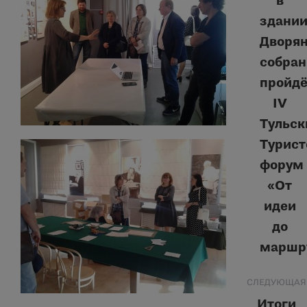
в
здани
Дворян
собран
Предыд
запись:
пройдё
IV
Тульск
Турист
форум
«От
идеи
до
маршр
СЛЕДУЮЩАЯ
Итоги