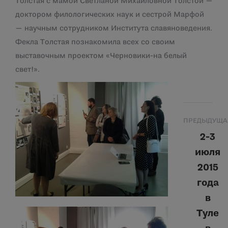
Толстая с мамой Светланой Михайловной Толстой —
доктором филологических наук и сестрой Марфой
— научным сотрудником Института славяноведения.
Фекла Толстая познакомила всех со своим
выставочным проектом «Черновики-на белый
свет!».
Навигация
ПРЕДЫДУЩА
по
2-3
июля
записям
2015
года
в
Туле