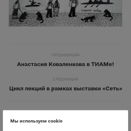
Навигация
ПРЕДЫДУЩАЯ
по
Анастасия Коваленкова в ТИАМе!
Предыдущая
запись:
записям
СЛЕДУЮЩАЯ
Цикл лекций в рамках выставки «Сеть»
Следующая
запись:
Другие события
Мы используем cookie