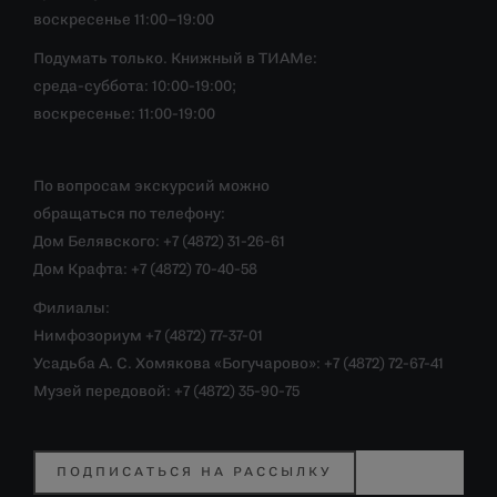
воскресенье 11:00–19:00
Подумать только. Книжный в ТИАМе:
среда-суббота: 10:00-19:00;
воскресенье: 11:00-19:00
По вопросам экскурсий можно
обращаться по телефону:
Дом Белявского: +7 (4872) 31-26-61
Дом Крафта: +7 (4872) 70-40-58
Филиалы:
Нимфозориум +7 (4872) 77-37-01
Усадьба А. С. Хомякова «Богучарово»: +7 (4872) 72-67-41
Музей передовой: +7 (4872) 35-90-75
ПОДПИСАТЬСЯ НА РАССЫЛКУ