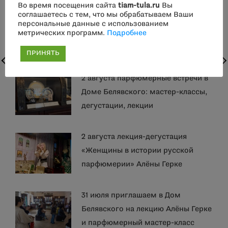
Во время посещения сайта
tiam-tula.ru
Вы
соглашаетесь с тем, что мы обрабатываем Ваши
Фотоконкурс: «Русская
персональные данные с использованием
метрических программ.
Подробнее
цивилизация». Приглашаем к
участию.
ПРИНЯТЬ
2 августа парфюмерные встречи в
Доме Белявского: мастер-классы,
дегустации, лекции
2 августа лекция-дегустация
«Женщины в истории русской
парфюмерии» Алёны Герке
31 июля приглашаем в Дом
Белявского на лекцию Алёны Герке
и парфюмерный мастер-класс