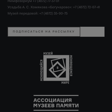
Нимфозориум +7 (4872) 77-37-01
Усадьба А. С. Хомякова «Богучарово»: +7 (4872) 72-67-41
Музей передовой: +7 (4872) 35-90-75
ПОДПИСАТЬСЯ НА РАССЫЛКУ