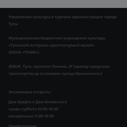
Управление культуры и туризма администрации города
Тулы
Муниципальное бюджетное учреждение культуры
«Тульский историко-архитектурный музей»
(МБУК «ТИАМ»)
300041, Тула, проспект Ленина, 27 (проезд городским
транспортом до остановки «улица Каминского»)
Экспозиции открыты:
Дом Крафта и Дом Белявского
среда-суббота 10:00-19:00
воскресенье 11:00-19:00
Нимфозориум: