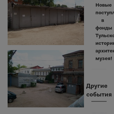
Новые
поступ
в
фонды
Следую
Тульск
запись:
истори
архите
музея!
Другие
события