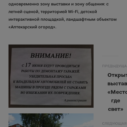
одновременно зону выставки и зону общения: с
летней сценой, территорией Wi-Fi, детской
интерактивной площадкой, ландшафтным объектом
«Аптекарский огород».
Навигация
ПРЕДЫДУЩА
по
Откры
выста
записям
«Место
Предыд
запись:
где
свет»
СЛЕДУЮЩАЯ