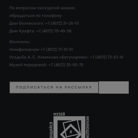
По вопросам экскурсий можно
обращаться по телефону:
Дом Белявского: +7 (4872) 31-26-61
Дом Крафта: +7 (4872) 70-40-58
Филиалы:
Нимфозориум +7 (4872) 77-37-01
Усадьба А. С. Хомякова «Богучарово»: +7 (4872) 72-67-41
Музей передовой: +7 (4872) 35-90-75
ПОДПИСАТЬСЯ НА РАССЫЛКУ