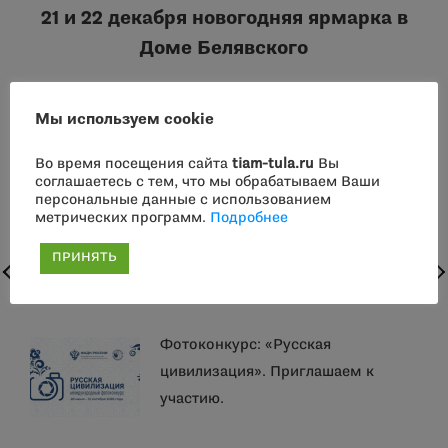
по
21 и 22 декабря новогодняя ярмарка в
Предыдущая
Доме Белявского
записям
запись:
СЛЕДУЮЩАЯ
Мы используем cookie
Режим работы ТИАМа в новогодние
Следующая
праздники
Во время посещения сайта
tiam-tula.ru
Вы
запись:
соглашаетесь с тем, что мы обрабатываем Ваши
персональные данные с использованием
метрических программ.
Подробнее
ПРИНЯТЬ
Другие события
Фотоконкурс: «Русская
цивилизация». Приглашаем к
участию.