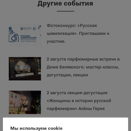
Другие события
Фотоконкурс: «Русская
цивилизация». Приглашаем к
участию.
2 августа парфюмерные встречи в
Доме Белявского: мастер-классы,
дегустации, лекции
2 августа лекция-дегустация
«Женщины в истории русской
парфюмерии» Алёны Герке
31 июля приглашаем в Дом
Мы используем cookie