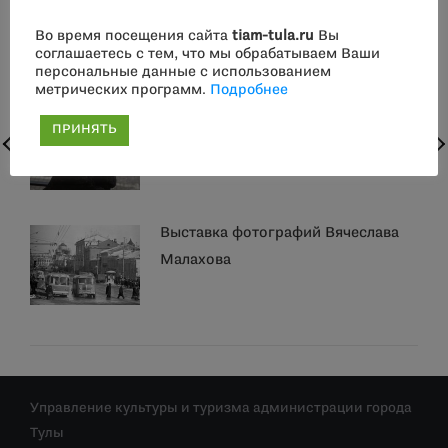
Белявского на лекцию Алёны Герке
Во время посещения сайта
tiam-tula.ru
Вы
и парфюмерный мастер-класс
соглашаетесь с тем, что мы обрабатываем Ваши
Ирины Чуриковой
персональные данные с использованием
метрических программ.
Подробнее
Творческий вечер Татьяны
ПРИНЯТЬ
Юрковой
Выставка фотографий Вячеслава
Малахова
Управление культуры и туризма администрации города
Тулы