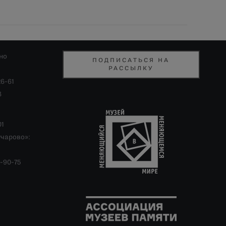
но
ПОДПИСАТЬСЯ НА
РАССЫЛКУ
26-61
8
01
учарово»:
-90-75