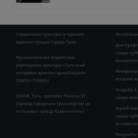
Управление культуры и туризма
Экспозици
администрации города Тулы
Дом Крафт
среда-субб
Муниципальное бюджетное
воскресень
учреждение культуры «Тульский
Нимфозор
историко-архитектурный музей»
вторник-во
(МБУК «ТИАМ»)
Усадьба А
300041, Тула, проспект Ленина, 27
среда-воск
(проезд городским транспортом до
Музей пер
остановки «улица Каминского»)
среда-субб
воскресень
Подумать 