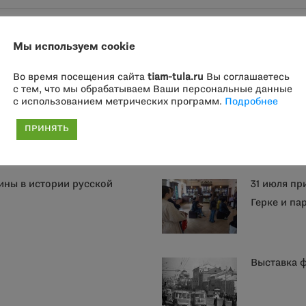
Мы используем cookie
Другие события
Во время посещения сайта
tiam-tula.ru
Вы соглашаетесь
с тем, что мы обрабатываем Ваши персональные данные
с использованием метрических программ.
Подробнее
я». Приглашаем к
2 августа 
классы, де
ПРИНЯТЬ
ины в истории русской
31 июля пр
Герке и п
Выставка 