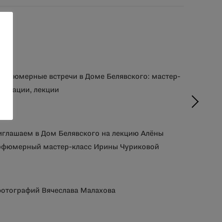
парфюмерные встречи в Доме Белявского: мастер-
густации, лекции
иглашаем в Дом Белявского на лекцию Алёны
арфюмерный мастер-класс Ирины Чуриковой
фотографий Вячеслава Малахова