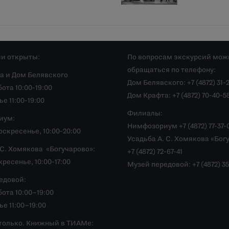
и открыты:
По вопросам экскурсий мож
обращаться по телефону:
а и Дом Белявского
Дом Белявского: +7 (4872) 31-
ота 10:00-19:00
Дом Крафта: +7 (4872) 70-40-5
е 11:00-19:00
Филиалы:
иум:
Нимфозориум +7 (4872) 77-37-
скресенье, 10:00-20:00
Усадьба А. С. Хомякова «Бог
.С. Хомякова «Богучарово»:
+7 (4872) 72-67-41
ресенье, 10:00-17:00
Музей передовой: +7 (4872) 35
едовой:
ота 10:00–19:00
е 11:00–19:00
только. Книжный в ТИАМе: