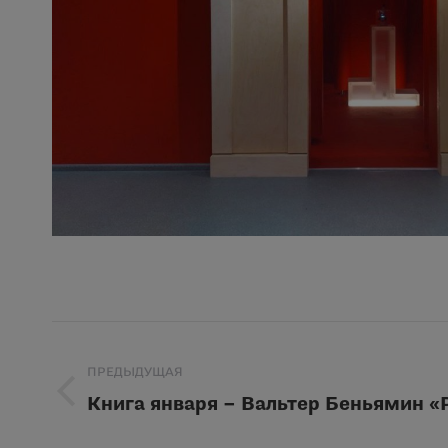
Навигация
ПРЕДЫДУЩАЯ
по
Книга января – Вальтер Беньямин «
Предыдущая
записям
запись: