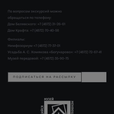
По вопросам экскурсий можно
обращаться по телефону:
Дом Белявского: +7 (4872) 31-26-61
Дом Крафта: +7 (4872) 70-40-58
Филиалы:
Нимфозориум +7 (4872) 77-37-01
Усадьба А. С. Хомякова «Богучарово»: +7 (4872) 72-67-41
Музей передовой: +7 (4872) 35-90-75
ПОДПИСАТЬСЯ НА РАССЫЛКУ