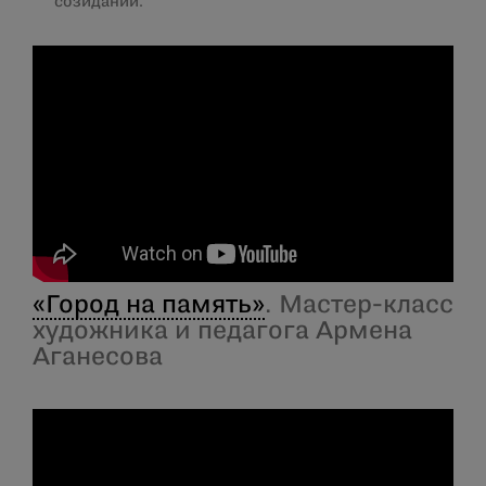
созидании.
«Город на память»
. Мастер-класс
художника и педагога Армена
Аганесова