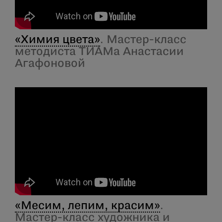
«Химия цвета»
. Мастер-класс
методиста ТИАМа Анастасии
Агафоновой
«Месим, лепим, красим»
.
Мастер-класс художника и