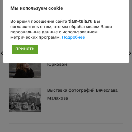
Мы используем cookie
31 июля приглашаем в Дом
Во время посещения сайта
tiam-tula.ru
Вы
Белявского на лекцию Алёны Герке
соглашаетесь с тем, что мы обрабатываем Ваши
персональные данные с использованием
и парфюмерный мастер-класс
метрических программ.
Подробнее
Ирины Чуриковой
ПРИНЯТЬ
Творческий вечер Татьяны
Юрковой
Выставка фотографий Вячеслава
Малахова