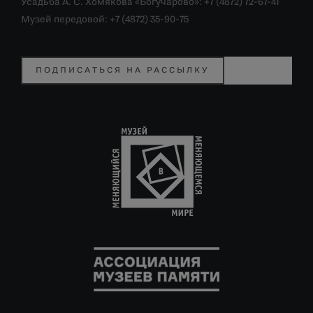
Усадьба А. С. Хомякова «Богучарово»: +7 (4872) 72-67-41
Музей передовой: +7 (4872) 35-90-75
ПОДПИСАТЬСЯ НА РАССЫЛКУ