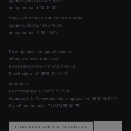
среда-суббота 10:00–19:00
воскресенье 11:00–19:00
Подумать только. Книжный в ТИАМе:
среда-суббота: 10:00-19:00;
воскресенье: 11:00-19:00
По вопросам экскурсий можно
обращаться по телефону:
Дом Белявского: +7 (4872) 31-26-61
Дом Крафта: +7 (4872) 70-40-58
Филиалы:
Нимфозориум +7 (4872) 77-37-01
Усадьба А. С. Хомякова «Богучарово»: +7 (4872) 72-67-41
Музей передовой: +7 (4872) 35-90-75
ПОДПИСАТЬСЯ НА РАССЫЛКУ